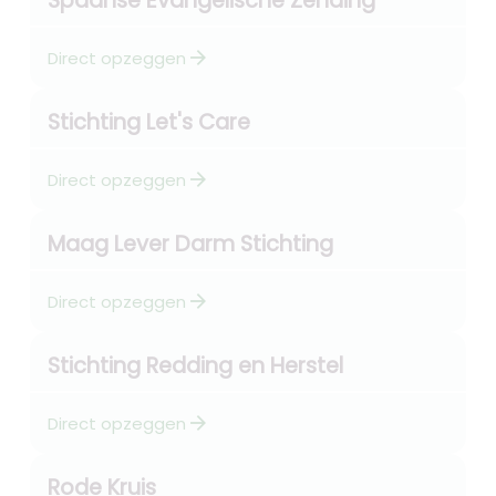
Spaanse Evangelische Zending
arrow_forward
Direct opzeggen
Stichting Let's Care
arrow_forward
Direct opzeggen
Maag Lever Darm Stichting
arrow_forward
Direct opzeggen
Stichting Redding en Herstel
arrow_forward
Direct opzeggen
Rode Kruis