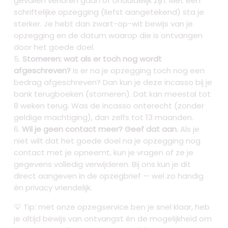
gevallen verloren gaan of onduidelijk zijn. Met een
schriftelijke opzegging (liefst aangetekend) sta je
sterker. Je hebt dan zwart-op-wit bewijs van je
opzegging en de datum waarop die is ontvangen
door het goede doel.
Storneren: wat als er toch nog wordt
afgeschreven?
Is er na je opzegging toch nog een
bedrag afgeschreven? Dan kun je deze incasso bij je
bank terugboeken (storneren). Dat kan meestal tot
8 weken terug. Was de incasso onterecht (zonder
geldige machtiging), dan zelfs tot 13 maanden.
Wil je geen contact meer? Geef dat aan.
Als je
niet wilt dat het goede doel na je opzegging nog
contact met je opneemt, kun je vragen of ze je
gegevens volledig verwijderen. Bij ons kun je dit
direct aangeven in de opzegbrief — wel zo handig
én privacy vriendelijk.
💡 Tip: met onze opzegservice ben je snel klaar, heb
je altijd bewijs van ontvangst én de mogelijkheid om