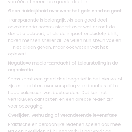
van één of meerdere goede doelen.
Geen duidelijkheid over waar het geld naartoe gaat
Transparantie is belangrijk. Als een goed doel
onvoldoende communiceert over wat er met de
donatie gebeurt, of als de impact onduidelijk blijft,
haken mensen sneller af. Ze willen hun steun voelen
— niet alleen geven, maar ook weten wat het
oplevert.
Negatieve media-aandacht of teleurstelling in de
organisatie
Soms komt een goed doel negatief in het nieuws of
zijn er berichten over verspilling van donaties of te
hoge salarissen van bestuurders. Dat kan het
vertrouwen aantasten en een directe reden zijn
voor opzegging.
Overlijden, verhuizing of veranderende levensfase
Praktische en persoonlijke redenen spelen ook mee.
Na een overlijden of bij een verhuizing wordt de