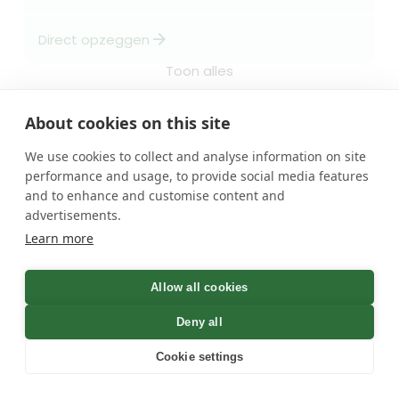
arrow_forward
Direct opzeggen
Toon alles
About cookies on this site
Categorieën
We use cookies to collect and analyse information on site
forum
close
VERA
performance and usage, to provide social media features
and to enhance and customise content and
Loterij
Maak kennis met onze
advertisements.
Goede doelen
digitale opzeghulp Vera.
Verzekering
Learn more
Wil je snel en simpel via
Fitness
whatsapp opzeggen, dan
is Vera de ideale keuze.
Krant & tijdschrift
Allow all cookies
Opzeggen.nl
Hallo, Vera hier..
Deny all
Kennisbank
Cookie settings
FAQ
uitproberen
Beoordelingen