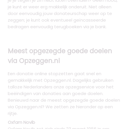
je je tegen je zin hebt laten overhalen? Geen nood,
je kunt er weer erg makkelijk onderuit. Niet alleen
door eenvoudig jouw donateurschap weer op te
zeggen; je kunt ook eventueel geïncasseerde
bedragen eenvoudig terugboeken via je bank.
Meest opgezegde goede doelen
via Opzeggen.nl
Een donatie online stopzetten gaat snel en
gemakkelijk met Opzeggen.nl. Dagelijks gebruiken
talloze Nederlanders onze opzegservice voor het
beëindigen van donaties aan goede doelen.
Benieuwd naar de meest opgezegde goede doelen
via Opzeggen.nl? We zetten ze hieronder op een
rijtje.
Oxfam Novib
Oxfam Novib zet zich sinds 23 maart 1956 in om