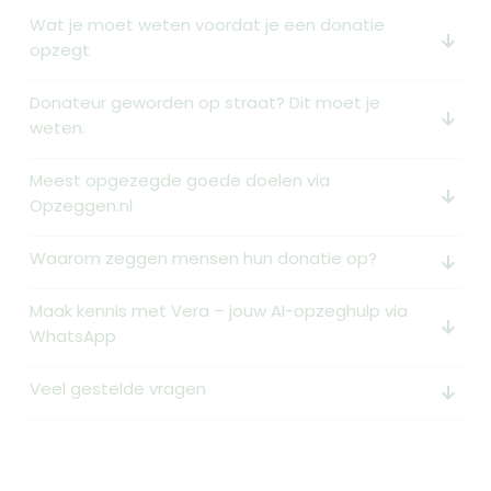
Wat je moet weten voordat je een donatie
arrow_downward_alt
opzegt
Donateur geworden op straat? Dit moet je
arrow_downward_alt
weten.
Meest opgezegde goede doelen via
arrow_downward_alt
Opzeggen.nl
Waarom zeggen mensen hun donatie op?
arrow_downward_alt
Maak kennis met Vera – jouw AI-opzeghulp via
arrow_downward_alt
WhatsApp
Veel gestelde vragen
arrow_downward_alt