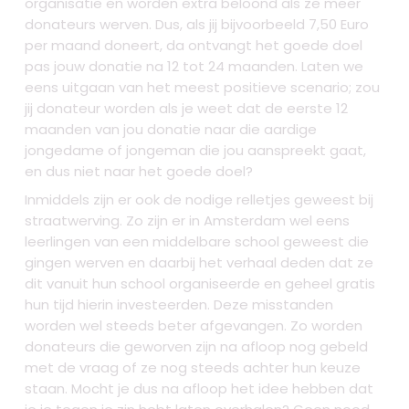
organisatie en worden extra beloond als ze meer
donateurs werven. Dus, als jij bijvoorbeeld 7,50 Euro
per maand doneert, da ontvangt het goede doel
pas jouw donatie na 12 tot 24 maanden. Laten we
eens uitgaan van het meest positieve scenario; zou
jij donateur worden als je weet dat de eerste 12
maanden van jou donatie naar die aardige
jongedame of jongeman die jou aanspreekt gaat,
en dus niet naar het goede doel?
Inmiddels zijn er ook de nodige relletjes geweest bij
straatwerving. Zo zijn er in Amsterdam wel eens
leerlingen van een middelbare school geweest die
gingen werven en daarbij het verhaal deden dat ze
dit vanuit hun school organiseerde en geheel gratis
hun tijd hierin investeerden. Deze misstanden
worden wel steeds beter afgevangen. Zo worden
donateurs die geworven zijn na afloop nog gebeld
met de vraag of ze nog steeds achter hun keuze
staan. Mocht je dus na afloop het idee hebben dat