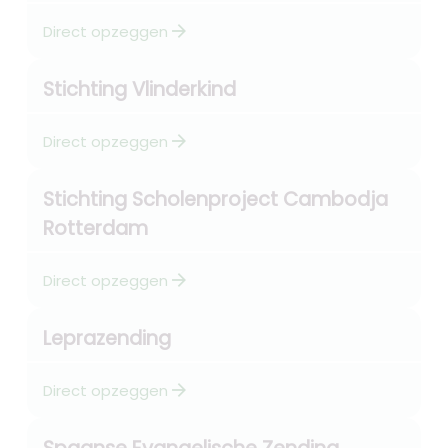
arrow_forward
Direct opzeggen
Stichting Vlinderkind
arrow_forward
Direct opzeggen
Stichting Scholenproject Cambodja
Rotterdam
arrow_forward
Direct opzeggen
Leprazending
arrow_forward
Direct opzeggen