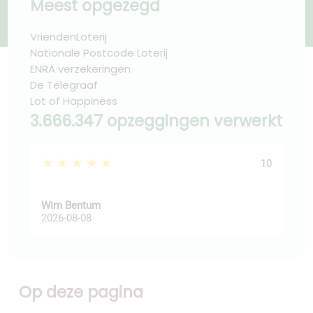
Meest opgezegd
VriendenLoterij
Nationale Postcode Loterij
ENRA verzekeringen
De Telegraaf
Lot of Happiness
3.666.347 opzeggingen verwerkt
★★★★★
★
10
Wim Bentum
fadi
2026-08-08
202
Op deze pagina