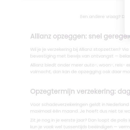
Een andere vraag? De 
Allianz opzeggen: snel gerege
Wil je je verzekering bij Allianz stopzetten? V
bevestiging met bewijs van ontvangst — belan
Allianz biedt onder meer auto-, woon-, reis- e
volmacht, dan kan de opzegging ook daar moe
Opzegtermijn verzekering: dag
Voor schadeverzekeringen geldt in Nederland 
maximaal één maand. Je hoeft dus niet te wac
Zit je nog in je eerste jaar? Dan loopt de polis
kun je vaak wel tussentijds beëindigen — ver