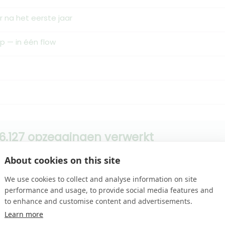
 na het eerste jaar
 — in één flow
6.127 opzeggingen verwerkt
About cookies on this site
★★★★
★★★★★
8
We use cookies to collect and analyse information on site
performance and usage, to provide social media features and
 67
Astrid Hassefras
to enhance and customise content and advertisements.
-08-06
2026-08-05
Learn more