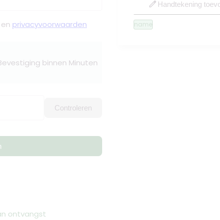
edit
Handtekening toev
en
privacyvoorwaarden
name
 Bevestiging binnen Minuten
Controleren
n
van ontvangst