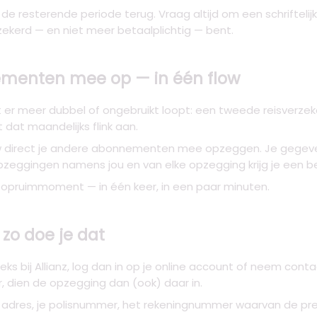
r de resterende periode terug. Vraag altijd om een schriftel
ekerd — en niet meer betaalplichtig — bent.
menten mee op — in één flow
er meer dubbel of ongebruikt loopt: een tweede reisverzeker
kt dat maandelijks flink aan.
ow direct je andere abonnementen mee opzeggen. Je gegevens 
opzeggingen namens jou en van elke opzegging krijg je een 
opruimmoment — in één keer, in een paar minuten.
 zo doe je dat
reeks bij Allianz, log dan in op je online account of neem con
, dien de opzegging dan (ook) daar in.
m, je adres, je polisnummer, het rekeningnummer waarvan de