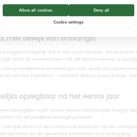
Allow all cookies
Deny all
snelste manier om het antwoord te vinden is via onze
veel 
Cookie settings
ld, mét bewijs van ontvangst
ia Opzeggen.nl regel je dat in een paar minuten. Wij versture
grijk, want bij verzekeringen telt de datum waarop je opzeg
n aansprakelijkheidsverzekeringen aan, deels via tussenperso
ten worden ingediend — vermeld altijd je polisnummer, dan 
elijks opzegbaar na het eerste jaar
een belangrijke regel: na het eerste contractjaar mag je d
hten tot de jaarlijkse verlengingsdatum.
 in principe door tot de contractvervaldatum. Bij een verhuizin
meld de reden en de gewenste einddatum in je opzegging.