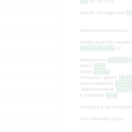
,
06-08-2026
city
Betreft: Opzeggen
per
ca
Geachte heer/mevrouw,
Hierbij zeg ik mijn verz
op.
cancellation-date
Polisnummer:
subscriptio
Naam:
name
Adres:
address
Postcode + plaats:
zip
cit
Geboortedatum:
birthdate
Telefoonnummer:
phone-
E-mailadres:
email
Graag zie ik de bevestig
Met vriendelijke groet,