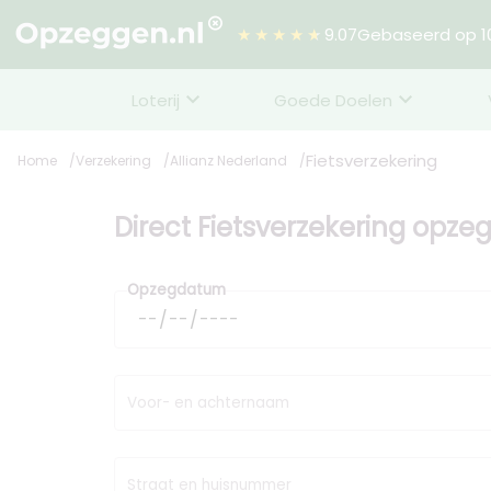
★★★★★
9.07
Gebaseerd op 10
Loterij
Goede Doelen
Fietsverzekering
Home
Verzekering
Allianz Nederland
Direct Fietsverzekering opze
Opzegdatum
Voor- en achternaam
Straat en huisnummer