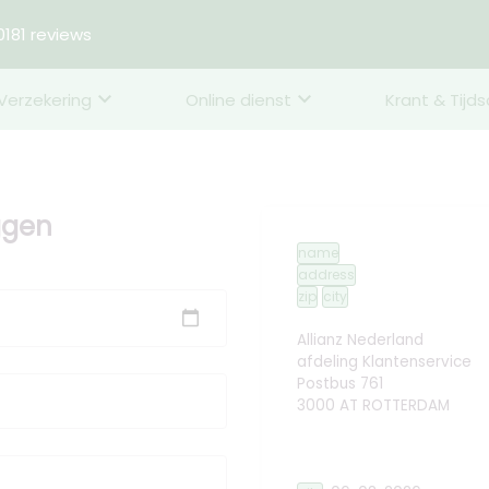
181 reviews
Verzekering
Online dienst
Krant & Tijds
ggen
name
address
zip
city
Allianz Nederland
afdeling Klantenservice
Postbus 761
3000 AT ROTTERDAM