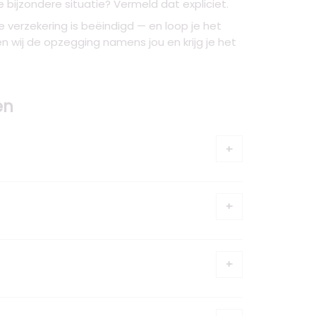
 bijzondere situatie? Vermeld dat expliciet.
e verzekering is beëindigd — en loop je het
ren wij de opzegging namens jou en krijg je het
en