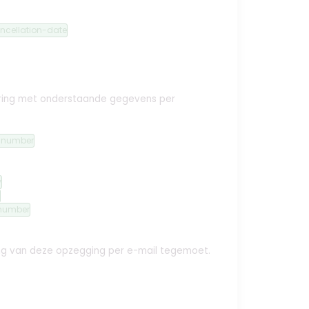
ncellation-date
ekering met onderstaande gegevens per
n-number
y
number
ing van deze opzegging per e-mail tegemoet.