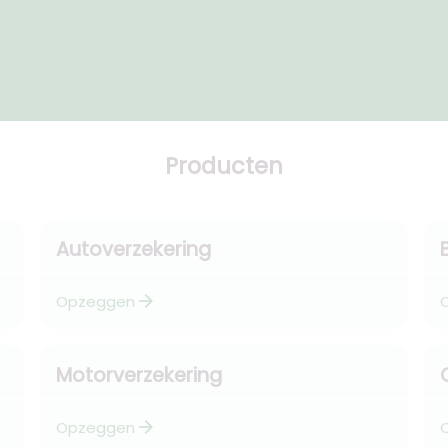
Producten
Autoverzekering
arrow_forward
Opzeggen
Motorverzekering
arrow_forward
Opzeggen