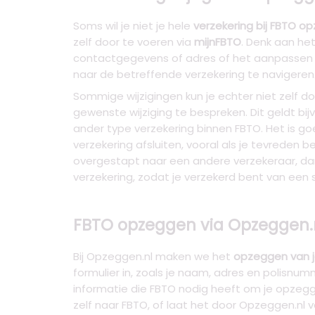
Soms wil je niet je hele
verzekering bij FBTO o
zelf door te voeren via
mijnFBTO
. Denk aan he
contactgegevens of adres of het aanpassen van
naar de betreffende verzekering te navigeren
Sommige wijzigingen kun je echter niet zelf 
gewenste wijziging te bespreken. Dit geldt bij
ander type verzekering binnen FBTO. Het is go
verzekering afsluiten, vooral als je tevreden 
overgestapt naar een andere verzekeraar, dan
verzekering, zodat je verzekerd bent van een 
FBTO opzeggen via Opzeggen.n
Bij Opzeggen.nl maken we het
opzeggen van j
formulier in, zoals je naam, adres en polisnu
informatie die FBTO nodig heeft om je opzeggi
zelf naar FBTO, of laat het door Opzeggen.nl