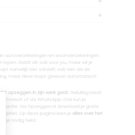
arrow_downward_alt
arrow_downward_alt
van autoverzekeringen en woonverzekeringen
open. Geldt dit ook voor jou, maar wil je
opt namelijk niet vanzelf, ook niet als de
ering, maar deze loopt gewoon automatisch
TO opzeggen in zijn werk gaat
. Gelukkig biedt
elefonisch of via WhatsApp. Ook kun je
rantie. Via Opzeggen.nl download je gratis
 regelen. Op deze pagina lees je
alles over het
ie je nodig hebt.