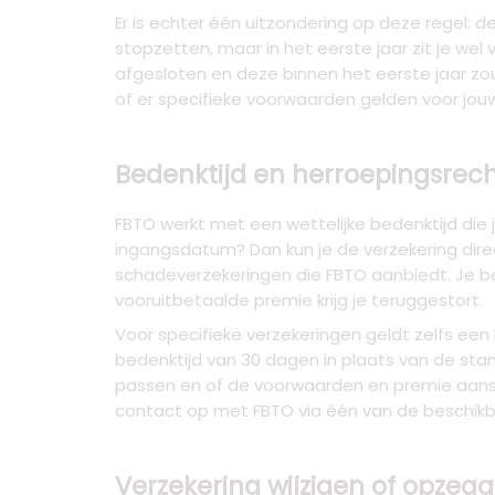
Er is echter één uitzondering op deze regel: 
stopzetten, maar in het eerste jaar zit je wel
afgesloten en deze binnen het eerste jaar zou
of er specifieke voorwaarden gelden voor jouw
Bedenktijd en herroepingsrech
FBTO werkt met een wettelijke bedenktijd die 
ingangsdatum? Dan kun je de verzekering dire
schadeverzekeringen die FBTO aanbiedt. Je be
vooruitbetaalde premie krijg je teruggestort.
Voor specifieke verzekeringen geldt zelfs een
bedenktijd van 30 dagen in plaats van de stand
passen en of de voorwaarden en premie aanslu
contact op met FBTO via één van de beschikba
Verzekering wijzigen of opzegg