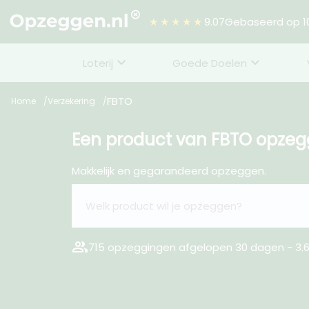
★★★★★
9.07
Gebaseerd op 10
Loterij
Goede Doelen
FBTO
Home
Verzekering
Een product van FBTO opze
Makkelijk en gegarandeerd opzeggen.
group
715 opzeggingen afgelopen 30 dagen - 3.6