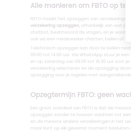
Alle manieren om FBTO op te ze
FBTO maakt het opzeggen van verzekeringen r
verzekering opzeggen
, afhankelijk van wat ji
chatbot, beantwoord de vragen, en je wordt do
ook via een medewerker chatten, bellen of W
Telefonisch opzeggen kan door te bellen naar
09.00 tot 14.00 uur. Via WhatsApp stuur je ee
en op zaterdag van 09.00 tot 16.30 uur voor je
verzekering selecteren en de opzegging doorvo
opzegging voor je regelen met aangetekende v
Opzegtermijn FBTO: geen wacht
Een groot voordeel van FBTO is dat de meeste
opzeggen zonder te hoeven wachten tot een sp
en de meeste andere verzekeringen in het ass
maar kunt op elk gewenst moment besluiten o