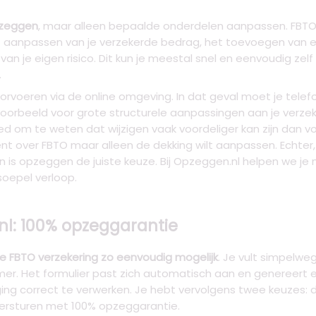
pzeggen
, maar alleen bepaalde onderdelen aanpassen. FBTO 
t aanpassen van je verzekerde bedrag, het toevoegen van ext
 je eigen risico. Dit kun je meestal snel en eenvoudig zelf
.
doorvoeren via de online omgeving. In dat geval moet je t
voorbeeld voor grote structurele aanpassingen aan je verzek
ed om te weten dat wijzigen vaak voordeliger kan zijn dan 
bent over FBTO maar alleen de dekking wilt aanpassen. Echter,
 is opzeggen de juiste keuze. Bij Opzeggen.nl helpen we je
soepel verloop.
l: 100% opzeggarantie
e FBTO verzekering zo eenvoudig mogelijk
. Je vult simpelwe
mmer. Het formulier past zich automatisch aan en genereert 
ng correct te verwerken. Je hebt vervolgens twee keuzes: d
 versturen met 100% opzeggarantie.