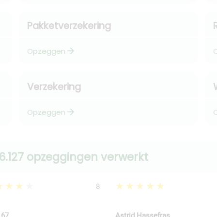
Pakketverzekering
arrow_forward
Opzeggen
Verzekering
arrow_forward
Opzeggen
6.127 opzeggingen verwerkt
★★★★
★★★★★
8
 67
Astrid Hassefras