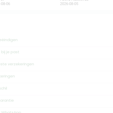
-08-06
2026-08-05
eëindigen
bij je past
este verzekeringen
keringen
chil
arantie
ia WhatsApp