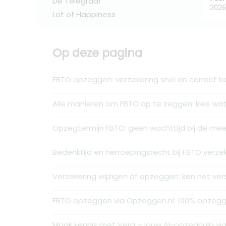
De Telegraaf
2026
Lot of Happiness
Op deze pagina
FBTO opzeggen: verzekering snel en correct b
Alle manieren om FBTO op te zeggen: kies wat 
Opzegtermijn FBTO: geen wachttijd bij de me
Bedenktijd en herroepingsrecht bij FBTO verze
Verzekering wijzigen of opzeggen: ken het vers
FBTO opzeggen via Opzeggen.nl: 100% opzegg
Maak kennis met Vera – jouw AI-opzeghulp v