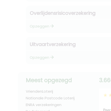
Overlijdensrisicoverzekering
arrow_forward
Opzeggen
Uitvaartverzekering
arrow_forward
Opzeggen
Meest opgezegd
3.66
VriendenLoterij
★
Nationale Postcode Loterij
ENRA verzekeringen
Peer