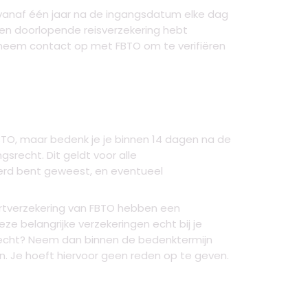
e vanaf één jaar na de ingangsdatum elke dag
e een doorlopende reisverzekering hebt
of neem contact op met FBTO om te verifiëren
FBTO, maar bedenk je je binnen 14 dagen na de
recht. Dit geldt voor alle
kerd bent geweest, en eventueel
aartverzekering van FBTO hebben een
ze belangrijke verzekeringen echt bij je
srecht? Neem dan binnen de bedenktermijn
n. Je hoeft hiervoor geen reden op te geven.