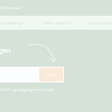
181 reviews
Verzekering
Online dienst
Krant & Tijds
ggen
Zoeken..
66.127 opzeggingen in totaal