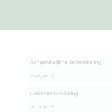
Aansprakelijkheidsverzekering
arrow_forward
Opzeggen
Caravanverzekering
arrow_forward
Opzeggen