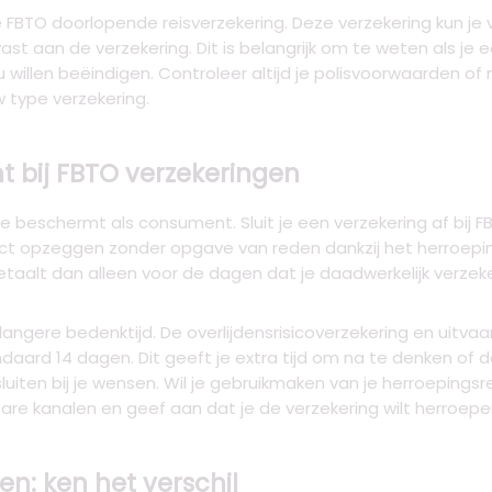
de FBTO doorlopende reisverzekering. Deze verzekering kun j
 vast aan de verzekering. Dit is belangrijk om te weten als j
 willen beëindigen. Controleer altijd je polisvoorwaarden 
 type verzekering.
t bij FBTO verzekeringen
je beschermt als consument. Sluit je een verzekering af bij 
ct opzeggen zonder opgave van reden dankzij het herroepings
taalt dan alleen voor de dagen dat je daadwerkelijk verze
 langere bedenktijd. De overlijdensrisicoverzekering en uitv
aard 14 dagen. Dit geeft je extra tijd om na te denken of de
iten bij je wensen. Wil je gebruikmaken van je herroeping
re kanalen en geef aan dat je de verzekering wilt herroepe
en: ken het verschil