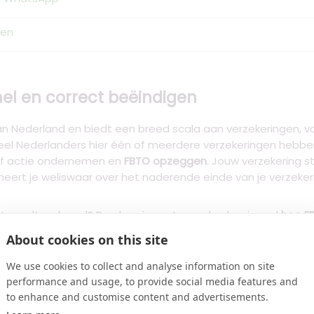
gen
el en correct beëindigen
an Nederland en biedt een breed scala aan verzekeringen, 
eel Nederlanders hier één of meerdere verzekeringen hebben l
elf actie ondernemen en
FBTO opzeggen
. Jouw verzekering st
rmeert je weliswaar over het naderende einde van je verzek
st wordt verlengd? Dan ben je vast en zeker benieuwd
hoe FB
ering op te zeggen, van online opzeggen via mijnFBTO tot t
About cookies on this site
ce van Opzeggen.nl, waarbij je profiteert van 100% opzegga
versturen, of je laat ons de opzegging aangetekend voor je
We use cookies to collect and analyse information on site
de opzegtermijnen, bedenktijd en alle praktische informatie d
performance and usage, to provide social media features and
to enhance and customise content and advertisements.