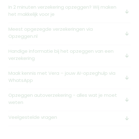
In 2 minuten verzekering opzeggen? Wij maken
arrow_downward_alt
het makkelijk voor je
Meest opgezegde verzekeringen via
arrow_downward_alt
Opzeggen.nl
Handige informatie bij het opzeggen van een
arrow_downward_alt
verzekering
Maak kennis met Vera – jouw AI-opzeghulp via
arrow_downward_alt
WhatsApp
Opzeggen autoverzekering - alles wat je moet
arrow_downward_alt
weten
Veelgestelde vragen
arrow_downward_alt