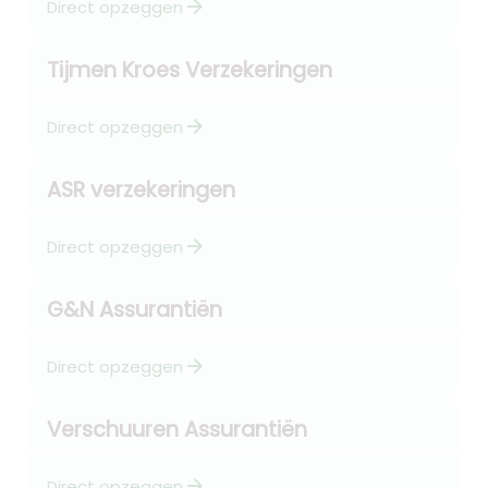
arrow_forward
Direct opzeggen
Tijmen Kroes Verzekeringen
arrow_forward
Direct opzeggen
ASR verzekeringen
arrow_forward
Direct opzeggen
G&N Assurantiën
arrow_forward
Direct opzeggen
Verschuuren Assurantiën
arrow_forward
Direct opzeggen