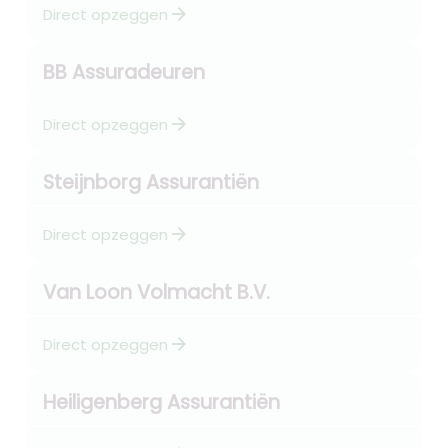
arrow_forward
Direct opzeggen
BB Assuradeuren
arrow_forward
Direct opzeggen
Steijnborg Assurantiën
arrow_forward
Direct opzeggen
Van Loon Volmacht B.V.
arrow_forward
Direct opzeggen
Heiligenberg Assurantiën