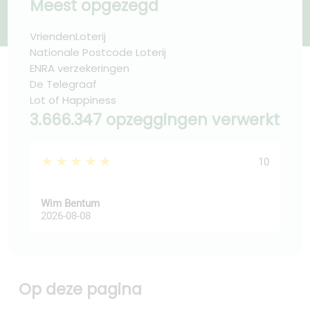
Meest opgezegd
VriendenLoterij
Nationale Postcode Loterij
ENRA verzekeringen
De Telegraaf
Lot of Happiness
3.666.347 opzeggingen verwerkt
★★★★★
★
10
Wim Bentum
fadi
2026-08-08
202
Op deze pagina