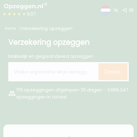
login
menu
- NL
★★★★★
9.07
Verzekering opzeggen
Home
Verzekering opzeggen
Makkelijk en gegarandeerd opzeggen.
Zoeken..
719 opzeggingen afgelopen 30 dagen - 3.666.347
group
opzeggingen in totaal