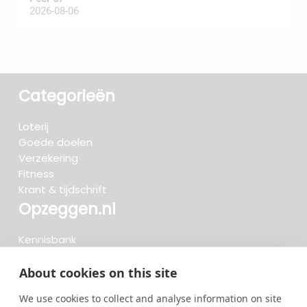
2026-08-06
2
Categorieën
Loterij
Goede doelen
Verzekering
Fitness
Krant & tijdschrift
Opzeggen.nl
Kennisbank
FAQ
Beoordelingen
About cookies on this site
Blog
We use cookies to collect and analyse information on site
Meteen opzeggen