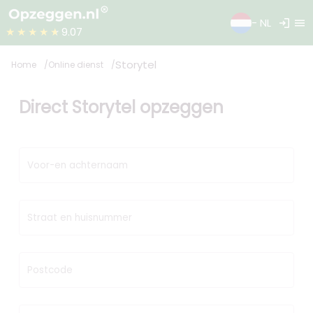
login
menu
- NL
★★★★★
9.07
Storytel
Home
Online dienst
Direct Storytel opzeggen
Voor-en achternaam
Straat en huisnummer
Postcode