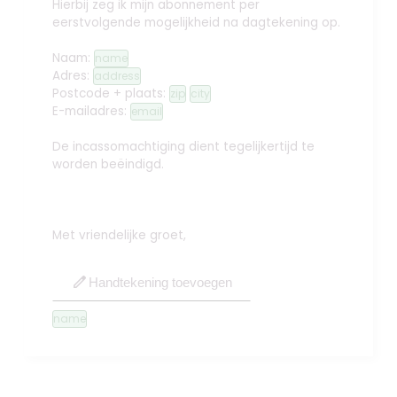
Hierbij zeg ik mijn abonnement per
eerstvolgende mogelijkheid na dagtekening op.
Naam:
name
Adres:
address
Postcode + plaats:
zip
city
E-mailadres:
email
De incassomachtiging dient tegelijkertijd te
worden beëindigd.
Met vriendelijke groet,
edit
Handtekening toevoegen
name