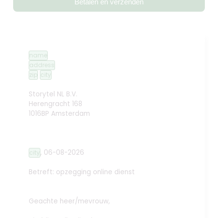
Betalen en verzenden
name
address
zip
city
Storytel NL B.V.
Herengracht 168
1016BP Amsterdam
,
06-08-2026
city
Betreft: opzegging online dienst
Geachte heer/mevrouw,