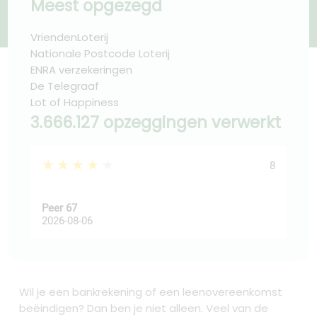
Meest opgezegd
VriendenLoterij
Nationale Postcode Loterij
ENRA verzekeringen
De Telegraaf
Lot of Happiness
3.666.127 opzeggingen verwerkt
★★★★★
★
8
Peer 67
Ast
2026-08-06
202
Wil je een bankrekening of een leenovereenkomst
beëindigen? Dan ben je niet alleen. Veel van de