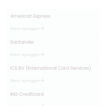
American Express
arrow_forward
Direct opzeggen
Santander
arrow_forward
Direct opzeggen
ICS BV (International Card Services)
arrow_forward
Direct opzeggen
ING Creditcard