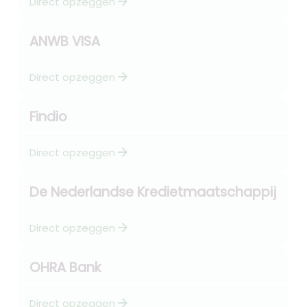
arrow_forward
Direct opzeggen
ANWB VISA
arrow_forward
Direct opzeggen
Findio
arrow_forward
Direct opzeggen
De Nederlandse Kredietmaatschappij
arrow_forward
Direct opzeggen
OHRA Bank
arrow_forward
Direct opzeggen