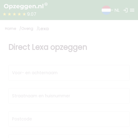
login
menu
- NL
★★★★★
9.07
Lexa
Home
Overig
Direct Lexa opzeggen
Voor- en achternaam
Straatnaam en huisnummer
Postcode