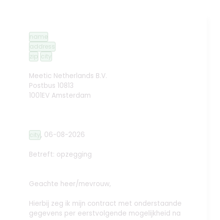
name
address
zip
city
Meetic Netherlands B.V.
Postbus 10813
1001EV Amsterdam
,
06-08-2026
city
Betreft: opzegging
Geachte heer/mevrouw,
Hierbij zeg ik mijn contract met onderstaande
gegevens per eerstvolgende mogelijkheid na