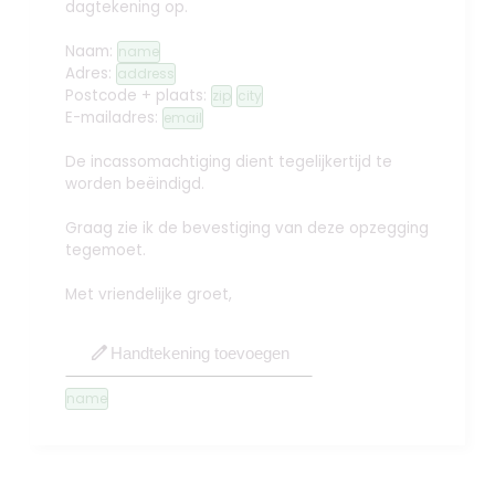
dagtekening op.
Naam:
name
Adres:
address
Postcode + plaats:
zip
city
E-mailadres:
email
De incassomachtiging dient tegelijkertijd te
worden beëindigd.
Graag zie ik de bevestiging van deze opzegging
tegemoet.
Met vriendelijke groet,
edit
Handtekening toevoegen
name