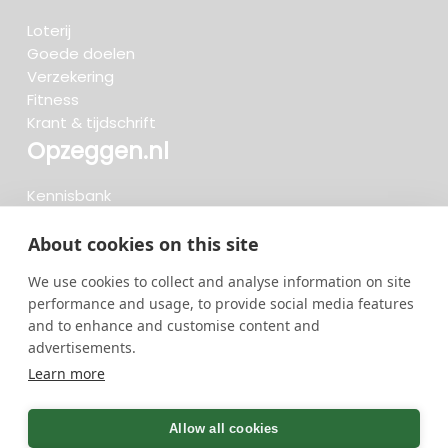
Loterij
Goede doelen
Verzekering
Fitness
Krant & tijdschrift
Opzeggen.nl
Kennisbank
FAQ
Beoordelingen
About cookies on this site
Blog
We use cookies to collect and analyse information on site
Meteen opzeggen
performance and usage, to provide social media features
and to enhance and customise content and
advertisements.
Zoeken..
Learn more
734 opzeggingen afgelopen 30 dagen - 3.666.127
group
Allow all cookies
opzeggingen in totaal