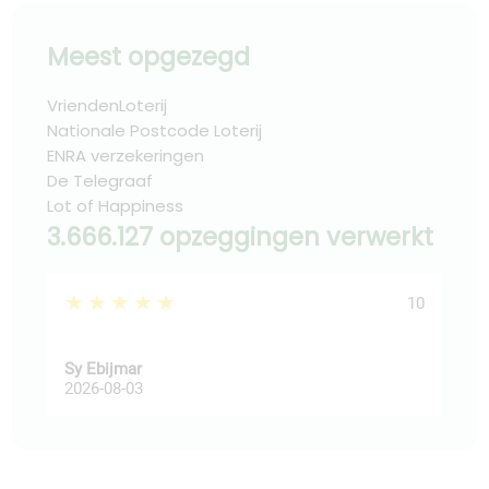
Meest opgezegd
VriendenLoterij
Nationale Postcode Loterij
ENRA verzekeringen
De Telegraaf
Lot of Happiness
3.666.127 opzeggingen verwerkt
★★★★★
★
10
Sy Ebijmar
dic
2026-08-03
202