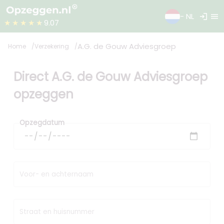
login
menu
- NL
★★★★★
9.07
A.G. de Gouw Adviesgroep
Home
Verzekering
Direct A.G. de Gouw Adviesgroep
opzeggen
Opzegdatum
Voor- en achternaam
Straat en huisnummer