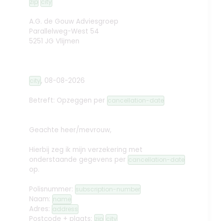
zip
city
A.G. de Gouw Adviesgroep
Parallelweg-West 54
5251 JG Vlijmen
,
08-08-2026
city
Betreft: Opzeggen
per
cancellation-date
Geachte heer/mevrouw,
Hierbij zeg ik mijn verzekering met
onderstaande gegevens per
cancellation-date
op.
Polisnummer:
subscription-number
Naam:
name
Adres:
address
Postcode + plaats:
zip
city