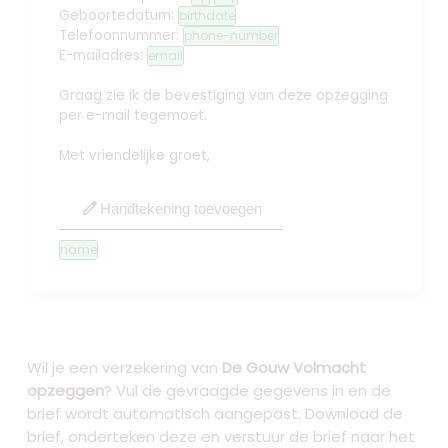
Geboortedatum:
birthdate
Telefoonnummer:
phone-number
E-mailadres:
email
Graag zie ik de bevestiging van deze opzegging
per e-mail tegemoet.
Met vriendelijke groet,
edit
Handtekening toevoegen
name
Wil je een verzekering van
De Gouw Volmacht
opzeggen
? Vul de gevraagde gegevens in en de
brief wordt automatisch aangepast. Download de
brief, onderteken deze en verstuur de brief naar het