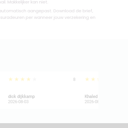
. Makkelijker kan niet.
 automatisch aangepast. Download de brief,
ssuradeuren per wanneer jouw verzekering en
★★★★★
★★★★★
8
dick dijkkamp
Khaled Al Wakaa
2026-08-03
2026-08-03