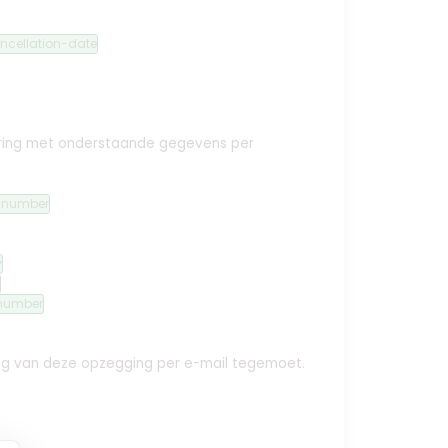
ncellation-date
ekering met onderstaande gegevens per
n-number
y
number
ing van deze opzegging per e-mail tegemoet.