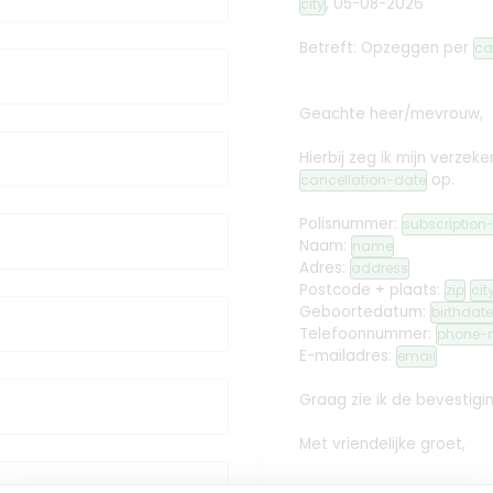
,
05-08-2026
city
Betreft: Opzeggen
per
ca
Geachte heer/mevrouw,
Hierbij zeg ik mijn verz
op.
cancellation-date
Polisnummer:
subscriptio
Naam:
name
Adres:
address
Postcode + plaats:
zip
cit
Geboortedatum:
birthdate
Telefoonnummer:
phone-
E-mailadres:
email
Graag zie ik de bevestig
Met vriendelijke groet,