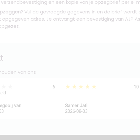
erzendbevestiging en een kopie van je opzegbrief per e-mail
opzeggen
? Vul de gevraagde gegevens in en de brief wordt
et opgegeven adres. Je ontvangt een bevestiging van AJP A
opgezet.
t
 houden van ons
★★★
★★★★★
6
10
geld
legooij van
Samer Jatl
03
2026-08-03