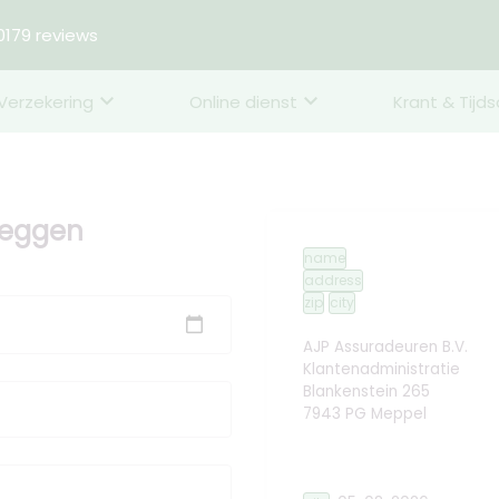
179 reviews
Verzekering
Online dienst
Krant & Tijds
zeggen
name
address
zip
city
AJP Assuradeuren B.V.
Klantenadministratie
Blankenstein 265
7943 PG Meppel