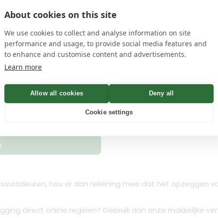
edit
Handtekening toev
About cookies on this site
en
privacyvoorwaarden
name
We use cookies to collect and analyse information on site
performance and usage, to provide social media features and
to enhance and customise content and advertisements.
 Bevestiging binnen Minuten
Learn more
Allow all cookies
Deny all
Controleren
Cookie settings
n
ssuradeuren, hou er dan rekening mee dat het opzeggen van
egging direct online regelen? Gebruik dan onze makkelijke ve