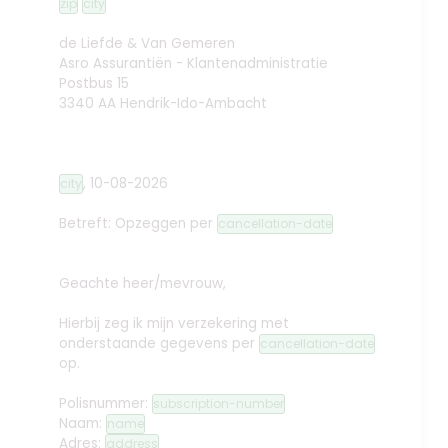
zip
city
de Liefde & Van Gemeren
Asro Assurantiën - Klantenadministratie
Postbus 15
3340 AA Hendrik-Ido-Ambacht
,
10-08-2026
city
Betreft: Opzeggen
per
cancellation-date
Geachte heer/mevrouw,
Hierbij zeg ik mijn verzekering met
onderstaande gegevens per
cancellation-date
op.
Polisnummer:
subscription-number
Naam:
name
Adres:
address