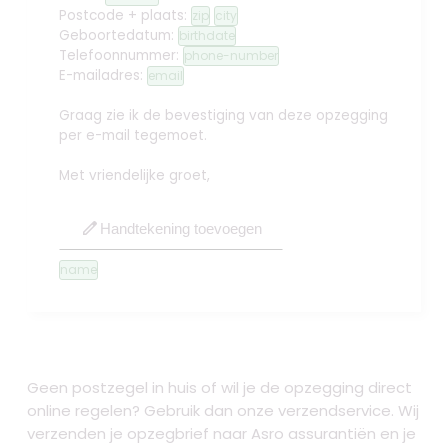
Postcode + plaats:
zip
city
Geboortedatum:
birthdate
Telefoonnummer:
phone-number
E-mailadres:
email
Graag zie ik de bevestiging van deze opzegging
per e-mail tegemoet.
Met vriendelijke groet,
edit
Handtekening toevoegen
name
Geen postzegel in huis of wil je de opzegging direct
online regelen? Gebruik dan onze verzendservice. Wij
verzenden je opzegbrief naar Asro assurantiën en je