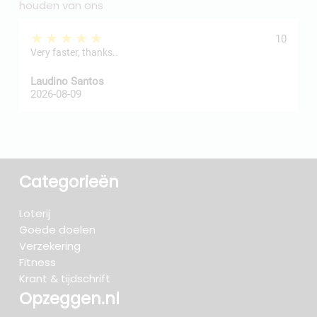
houden van ons
★★★★★
10
Very faster, thanks..
j
Laudino Santos
H
2026-08-09
2
Categorieën
Loterij
Goede doelen
Verzekering
Fitness
Krant & tijdschrift
Opzeggen.nl