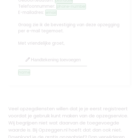
Geboortedatum:
birthdate
Telefoonnummer:
phone-number
E-mailadres:
email
Graag zie ik de bevestiging van deze opzegging
per e-mail tegemoet.
Met vriendelijke groet,
edit
Handtekening toevoegen
name
Veel opzegdiensten willen dat je je eerst registreert
voordat je gebruik kunt maken van de opzegservice.
Wij begrijpen niet wat daarvan de toegevoegde
waarde is. Bij Opzeggen.nl hoeft dat dan ook niet.
Download je de gratis opzegbrief? Dan verwijderen