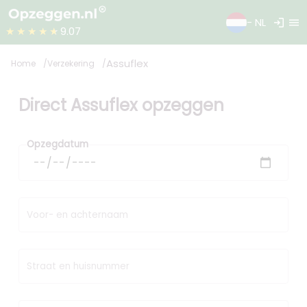
login
menu
- NL
★★★★★
9.07
Assuflex
Home
Verzekering
Direct Assuflex opzeggen
Opzegdatum
Voor- en achternaam
Straat en huisnummer