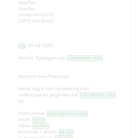
Assuflex
Assuflex
Verwersstraat 52
5211HX Den Bosch
,
09-08-2026
city
Betreft: Opzeggen
per
cancellation-date
Geachte heer/mevrouw,
Hierbij zeg ik mijn verzekering met
onderstaande gegevens per
cancellation-date
op.
Polisnummer:
subscription-number
Naam:
name
Adres:
address
Postcode + plaats:
zip
city