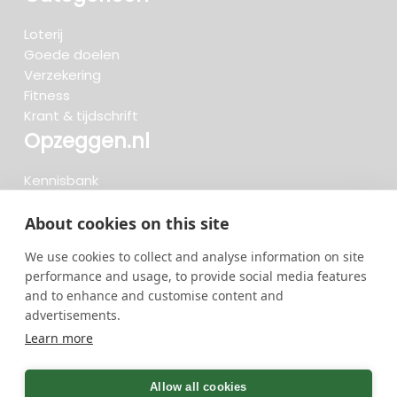
Loterij
Goede doelen
Verzekering
Fitness
Krant & tijdschrift
Opzeggen.nl
Kennisbank
FAQ
Beoordelingen
About cookies on this site
Blog
We use cookies to collect and analyse information on site
Meteen opzeggen
performance and usage, to provide social media features
and to enhance and customise content and
advertisements.
Zoeken..
Learn more
719 opzeggingen afgelopen 30 dagen - 3.666.347
group
Allow all cookies
opzeggingen in totaal