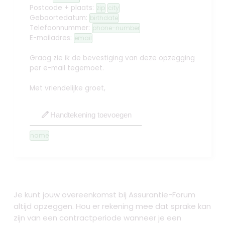
Postcode + plaats:
zip
city
Geboortedatum:
birthdate
Telefoonnummer:
phone-number
E-mailadres:
email
Graag zie ik de bevestiging van deze opzegging
per e-mail tegemoet.
Met vriendelijke groet,
edit
Handtekening toevoegen
name
Je kunt jouw overeenkomst bij Assurantie-Forum
altijd opzeggen. Hou er rekening mee dat sprake kan
zijn van een contractperiode wanneer je een