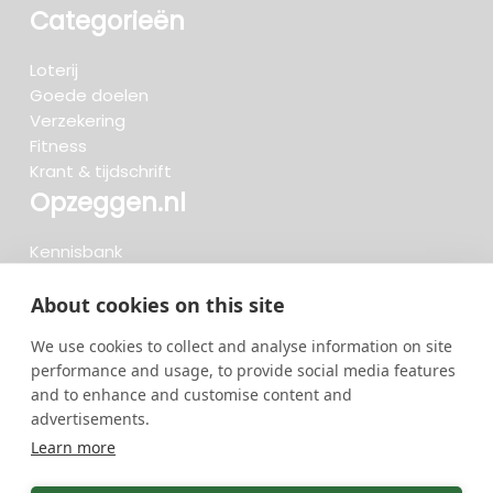
Categorieën
Loterij
Goede doelen
Verzekering
Fitness
Krant & tijdschrift
Opzeggen.nl
Kennisbank
FAQ
Beoordelingen
About cookies on this site
Blog
We use cookies to collect and analyse information on site
Meteen opzeggen
performance and usage, to provide social media features
and to enhance and customise content and
advertisements.
Zoeken..
Learn more