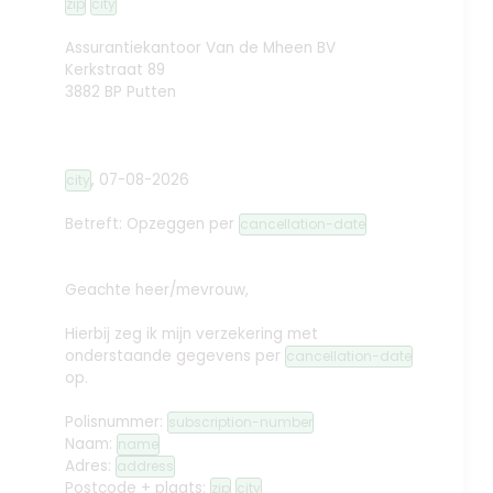
zip
city
Assurantiekantoor Van de Mheen BV
Kerkstraat 89
3882 BP Putten
,
07-08-2026
city
Betreft: Opzeggen
per
cancellation-date
Geachte heer/mevrouw,
Hierbij zeg ik mijn verzekering met
onderstaande gegevens per
cancellation-date
op.
Polisnummer:
subscription-number
Naam:
name
Adres:
address
Postcode + plaats:
zip
city