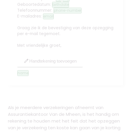
Geboortedatum:
birthdate
Telefoonnummer:
phone-number
E-mailadres:
email
Graag zie ik de bevestiging van deze opzegging
per e-mail tegemoet.
Met vriendelijke groet,
edit
Handtekening toevoegen
name
Als je meerdere verzekeringen afneemt van
Assurantiekantoor Van de Mheen, is het handig om
rekening te houden met het feit dat het opzeggen
van je verzekering ten koste kan gaan van je korting