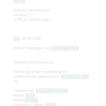
zip
city
Beljaars Verzekeringen
Postbus 177
4760 AD Zevenbergen
,
08-08-2026
city
Betreft: Opzeggen
per
cancellation-date
Geachte heer/mevrouw,
Hierbij zeg ik mijn verzekering met
onderstaande gegevens per
cancellation-date
op.
Polisnummer:
subscription-number
Naam:
name
Adres:
address
Postcode + plaats:
zip
city