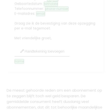
Geboortedatum:
birthdate
Telefoonnummer:
phone-number
E-mailadres:
email
Graag zie ik de bevestiging van deze opzegging
per e-mail tegemoet.
Met vriendelijke groet,
edit
Handtekening toevoegen
name
De meest gehoorde reden om een abonnement op
te zeggen blijft toch wel geld besparen. De
gemiddelde consument heeft dusdanig veel
abonnementen, dat dit tot behoorlijke maandelijkse