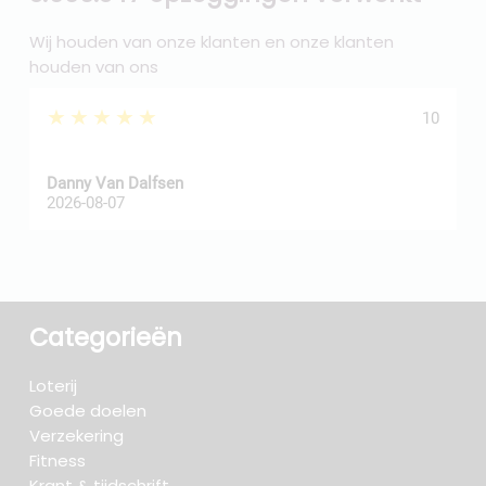
Wij houden van onze klanten en onze klanten
houden van ons
★★★★★
10
Danny Van Dalfsen
P
2026-08-07
2
Categorieën
Loterij
Goede doelen
Verzekering
Fitness
Krant & tijdschrift