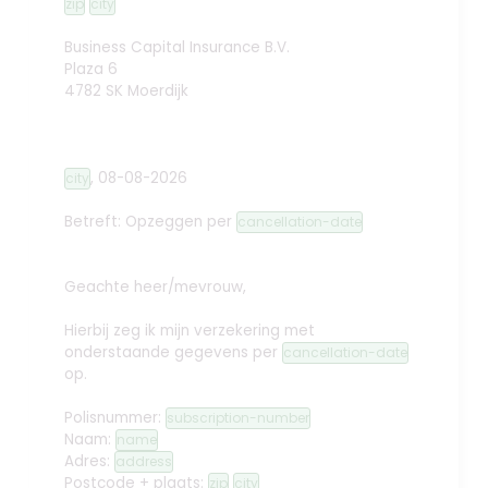
zip
city
Business Capital Insurance B.V.
Plaza 6
4782 SK Moerdijk
,
08-08-2026
city
Betreft: Opzeggen
per
cancellation-date
Geachte heer/mevrouw,
Hierbij zeg ik mijn verzekering met
onderstaande gegevens per
cancellation-date
op.
Polisnummer:
subscription-number
Naam:
name
Adres:
address
Postcode + plaats:
zip
city