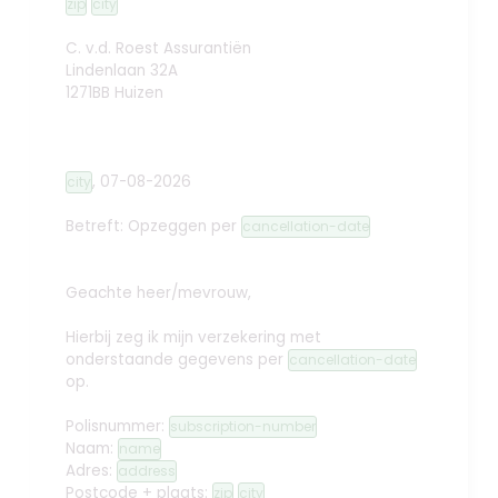
zip
city
C. v.d. Roest Assurantiën
Lindenlaan 32A
1271BB Huizen
,
07-08-2026
city
Betreft: Opzeggen
per
cancellation-date
Geachte heer/mevrouw,
Hierbij zeg ik mijn verzekering met
onderstaande gegevens per
cancellation-date
op.
Polisnummer:
subscription-number
Naam:
name
Adres:
address
Postcode + plaats:
zip
city