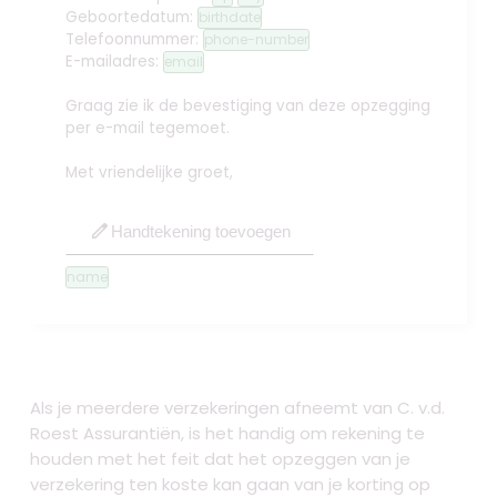
Geboortedatum:
birthdate
Telefoonnummer:
phone-number
E-mailadres:
email
Graag zie ik de bevestiging van deze opzegging
per e-mail tegemoet.
Met vriendelijke groet,
edit
Handtekening toevoegen
name
Als je meerdere verzekeringen afneemt van C. v.d.
Roest Assurantiën, is het handig om rekening te
houden met het feit dat het opzeggen van je
verzekering ten koste kan gaan van je korting op