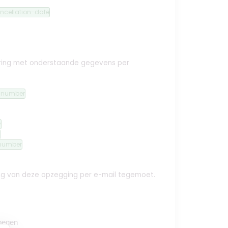
ncellation-date
ekering met onderstaande gegevens per
n-number
y
number
ing van deze opzegging per e-mail tegemoet.
oegen