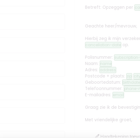
Betreft: Opzeggen
per
ca
Geachte heer/mevrouw,
Hierbij zeg ik mijn verz
op.
cancellation-date
Polisnummer:
subscriptio
Naam:
name
Adres:
address
Postcode + plaats:
zip
cit
Geboortedatum:
birthdate
Telefoonnummer:
phone-
E-mailadres:
email
Graag zie ik de bevestig
Met vriendelijke groet,
edit
Handtekening toev