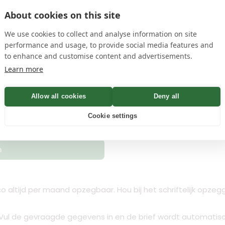
About cookies on this site
name
en
privacyvoorwaarden
We use cookies to collect and analyse information on site
performance and usage, to provide social media features and
to enhance and customise content and advertisements.
 Bevestiging binnen Minuten
Learn more
Allow all cookies
Deny all
Controleren
Cookie settings
n
esco altijd per maand opzegbaar. Hou bij het schriftelijk opz
 Vul de gevraagde gegevens in en de brief wordt automatis