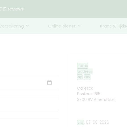
181 reviews
Verzekering
Online dienst
Krant & Tijds
name
address
zip
city
Caresco
Postbus 1815
3800 BV Amersfoort
,
07-08-2026
city