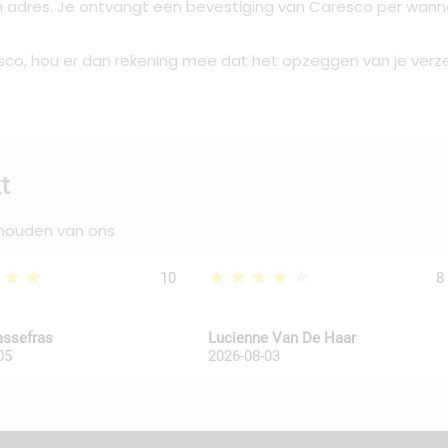
n adres. Je ontvangt een bevestiging van Caresco per wann
o, hou er dan rekening mee dat het opzeggen van je verzek
t
 houden van ons
★★★
★★★★★
10
8
assefras
Lucienne Van De Haar
05
2026-08-03