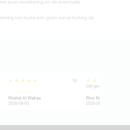
eer jouw verzekering en de eventuele
ering ten koste kan gaan van je korting op
★★★★★
★★★★★
10
Zelf geregeld
Khaled Al Wakaa
Rico Ballegooij van
2026-08-03
2026-08-03