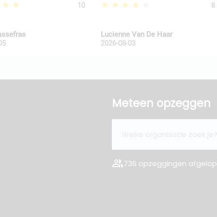
★★★
★★★★★
10
8
assefras
Lucienne Van De Haar
05
2026-08-03
Meteen opzeggen
group
736 opzeggingen afgelope