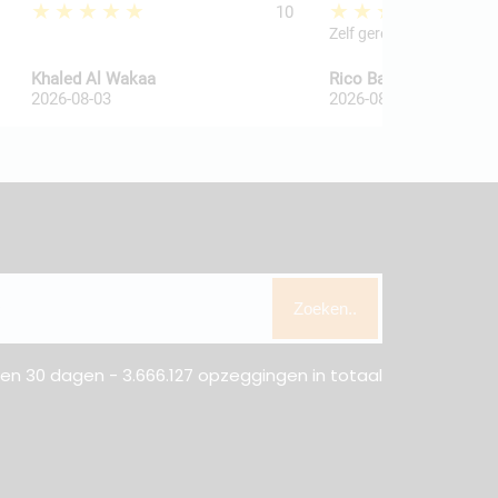
★★★★★
★★★★★
10
Zelf geregeld
Khaled Al Wakaa
Rico Ballegooij van
2026-08-03
2026-08-03
Zoeken..
n 30 dagen - 3.666.127 opzeggingen in totaal