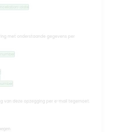
ncellation-date
ekering met onderstaande gegevens per
n-number
y
number
ing van deze opzegging per e-mail tegemoet.
oegen