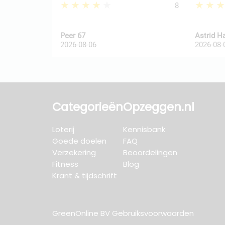
★★★★★
★★
8
Peer 67
Astrid H
2026-08-06
2026-08-
Categorieën
Opzeggen.nl
Loterij
Kennisbank
Goede doelen
FAQ
Verzekering
Beoordelingen
Fitness
Blog
Krant & tijdschrift
GreenOnline BV Gebruiksvoorwaarden