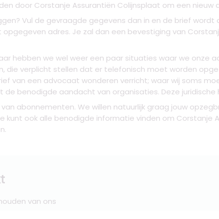
den door Corstanje Assurantiën Colijnsplaat om een nieuw 
pzeggen? Vul de gevraagde gegevens dan in en de brief word
t opgegeven adres. Je zal dan een bevestiging van Corstanj
 jaar hebben we wel weer een paar situaties waar we onze 
, die verplicht stellen dat er telefonisch moet worden op
rief van een advocaat wonderen verricht; waar wij soms mo
t de benodigde aandacht van organisaties. Deze juridische h
van abonnementen. We willen natuurlijk graag jouw opzegbri
. Je kunt ook alle benodigde informatie vinden om Corstanje
n.
t
 houden van ons