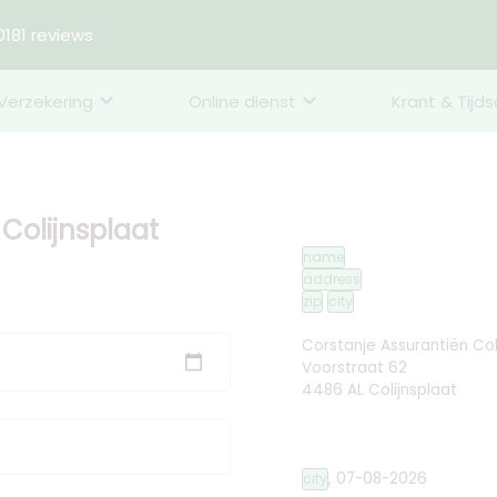
181 reviews
Verzekering
Online dienst
Krant & Tijds
 Colijnsplaat
name
address
zip
city
Corstanje Assurantiën Col
Voorstraat 62
4486 AL Colijnsplaat
,
07-08-2026
city