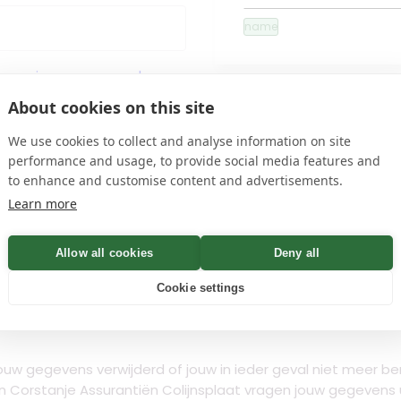
name
en
privacyvoorwaarden
About cookies on this site
We use cookies to collect and analyse information on site
 Bevestiging binnen Minuten
performance and usage, to provide social media features and
to enhance and customise content and advertisements.
Learn more
Controleren
Allow all cookies
Deny all
Cookie settings
n
 jouw gegevens verwijderd of jouw in ieder geval niet meer 
 Corstanje Assurantiën Colijnsplaat vragen jouw gegevens u