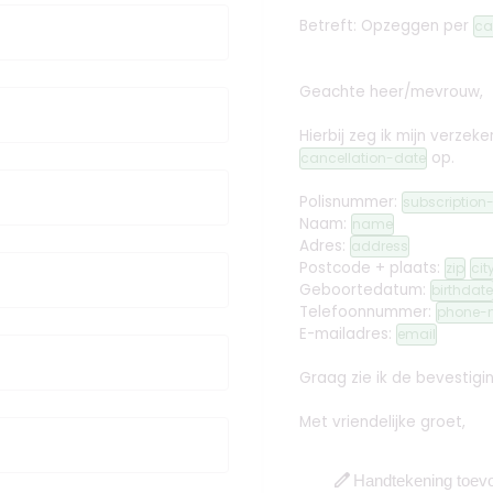
Betreft: Opzeggen
per
ca
Geachte heer/mevrouw,
Hierbij zeg ik mijn verz
op.
cancellation-date
Polisnummer:
subscriptio
Naam:
name
Adres:
address
Postcode + plaats:
zip
cit
Geboortedatum:
birthdate
Telefoonnummer:
phone-
E-mailadres:
email
Graag zie ik de bevestig
Met vriendelijke groet,
edit
Handtekening toev