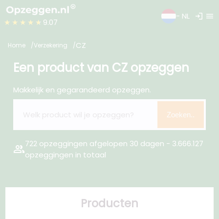
login
menu
- NL
★★★★★
9.07
CZ
Home
Verzekering
Een product van CZ opzeggen
Makkelijk en gegarandeerd opzeggen.
Zoeken..
722 opzeggingen afgelopen 30 dagen - 3.666.127
group
opzeggingen in totaal
Producten