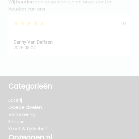
Wij houden van onze klanten en onze klanten
houden van ons
★★★★★
10
Danny Van Dalfsen
P
2026-08-07
2
Categorieën
Loterij
Goede doelen
Verzekering
Fitness
Krant & tijdschrift
Opzeggen.nl