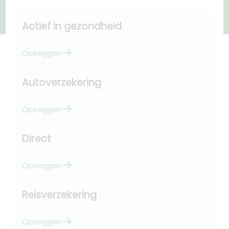
Actief in gezondheid
arrow_forward
Opzeggen
Autoverzekering
arrow_forward
Opzeggen
Direct
arrow_forward
Opzeggen
Reisverzekering
arrow_forward
Opzeggen