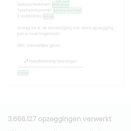
Geboortedatum:
birthdate
Telefoonnummer:
phone-number
E-mailadres:
email
Graag zie ik de bevestiging van deze opzegging
per e-mail tegemoet.
Met vriendelijke groet,
edit
Handtekening toevoegen
name
3.666.127 opzeggingen verwerkt