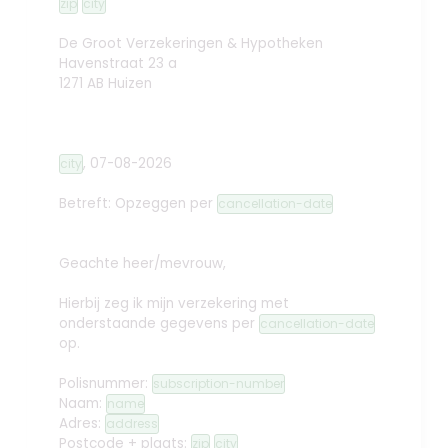
zip
city
De Groot Verzekeringen & Hypotheken
Havenstraat 23 a
1271 AB Huizen
,
07-08-2026
city
Betreft: Opzeggen
per
cancellation-date
Geachte heer/mevrouw,
Hierbij zeg ik mijn verzekering met
onderstaande gegevens per
cancellation-date
op.
Polisnummer:
subscription-number
Naam:
name
Adres:
address
Postcode + plaats:
zip
city