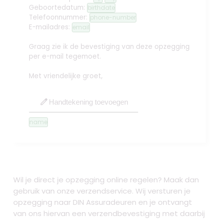
Geboortedatum:
birthdate
Telefoonnummer:
phone-number
E-mailadres:
email
Graag zie ik de bevestiging van deze opzegging
per e-mail tegemoet.
Met vriendelijke groet,
edit
Handtekening toevoegen
name
Wil je direct je opzegging online regelen? Maak dan
gebruik van onze verzendservice. Wij versturen je
opzegging naar DIN Assuradeuren
en je ontvangt
van ons hiervan een verzendbevestiging met daarbij