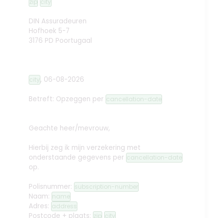
zip
city
DIN Assuradeuren
Hofhoek 5-7
3176 PD Poortugaal
,
06-08-2026
city
Betreft: Opzeggen
per
cancellation-date
Geachte heer/mevrouw,
Hierbij zeg ik mijn verzekering met
onderstaande gegevens per
cancellation-date
op.
Polisnummer:
subscription-number
Naam:
name
Adres:
address
Postcode + plaats:
zip
city