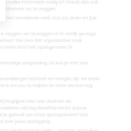
weten welke informatie nodig is? Check dan ook
Risicobeheer op te zeggen.
 het vervelende werk voor jou doen en jij je
 zeggen via Opzeggen.nl. En eerlijk gezegd,
melden? We zien dat organisaties vaak
en tonen door het opzegproces te
eenmalige vergoeding. Zo kun je met een
oordelingen bij Kiyoh en Google, zijn we meer
ns in om jou te helpen en onze service nog
Wij begrijpen niet wat daarvan de
wijderen wij nog dezelfde nacht al jouw
je gebruik van onze opzegservice? Dan
t over jouw opzegging.
d versleuteld en veilig - opslaan, gebruiken