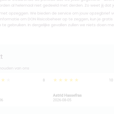
en al helemaal niet gedeeld met derden. Zo weet jij dat j
 met opzeggen. We bieden de service om jouw opzegbrief vo
e informatie om DON Risicobeheer op te zeggen, kun je gratis
 te gebruiken. In dergelijke gevallen zullen we niets doen 
t
 houden van ons
★★★
★★★★★
8
10
Astrid Hassefras
06
2026-08-05