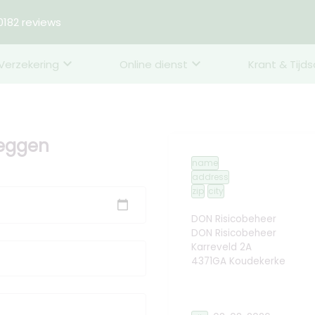
182 reviews
Verzekering
Online dienst
Krant & Tijds
zeggen
name
address
zip
city
DON Risicobeheer
DON Risicobeheer
Karreveld 2A
4371GA Koudekerke