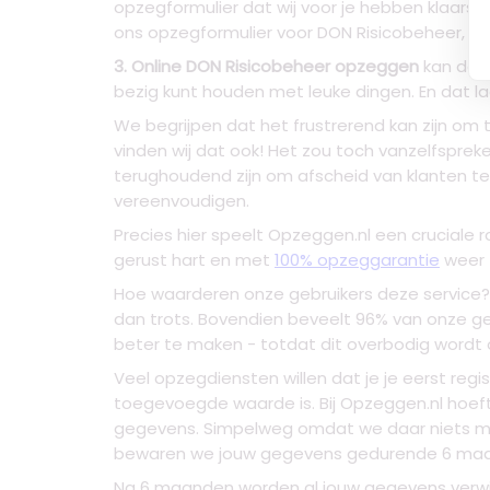
opzegformulier dat wij voor je hebben klaarsta
ons opzegformulier voor DON Risicobeheer, hie
3. Online DON Risicobeheer opzeggen
kan door
bezig kunt houden met leuke dingen. En dat l
We begrijpen dat het frustrerend kan zijn om
vinden wij dat ook! Het zou toch vanzelfspre
terughoudend zijn om afscheid van klanten t
vereenvoudigen.
Precies hier speelt Opzeggen.nl een cruciale
gerust hart en met
100% opzeggarantie
weer f
Hoe waarderen onze gebruikers deze service? 
dan trots. Bovendien beveelt 96% van onze ge
beter te maken - totdat dit overbodig wordt
Veel opzegdiensten willen dat je je eerst reg
toegevoegde waarde is. Bij Opzeggen.nl hoeft 
gegevens. Simpelweg omdat we daar niets m
bewaren we jouw gegevens gedurende 6 maande
Na 6 maanden worden al jouw gegevens verwijd