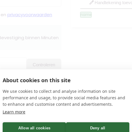
edit
Handtekening toev
en
privacyvoorwaarden
name
 Bevestiging binnen Minuten
Controleren
About cookies on this site
n
We use cookies to collect and analyse information on site
performance and usage, to provide social media features and
to enhance and customise content and advertisements.
 via het telefoonnummer onderaan deze pagina. Houdt er r
Learn more
 het algemeen is de maandagmiddag het beste moment om te be
door een brief te sturen naar het adres onderaan de pagina 
Allow all cookies
Deny all