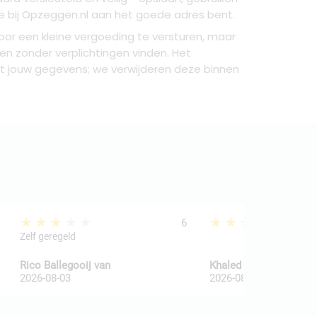
e bij Opzeggen.nl aan het goede adres bent.
or een kleine vergoeding te versturen, maar
 en zonder verplichtingen vinden. Het
met jouw gegevens; we verwijderen deze binnen
★★★★★
★★★★★
6
Zelf geregeld
Rico Ballegooij van
Khaled Al Wakaa
2026-08-03
2026-08-03