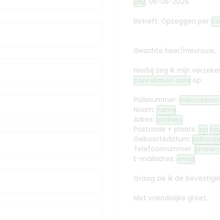
,
08-08-2026
city
Betreft: Opzeggen
per
ca
Geachte heer/mevrouw,
Hierbij zeg ik mijn verz
op.
cancellation-date
Polisnummer:
subscriptio
Naam:
name
Adres:
address
Postcode + plaats:
zip
cit
Geboortedatum:
birthdate
Telefoonnummer:
phone-
E-mailadres:
email
Graag zie ik de bevestig
Met vriendelijke groet,