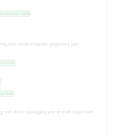
ncellation-date
ekering met onderstaande gegevens per
n-number
y
number
ing van deze opzegging per e-mail tegemoet.