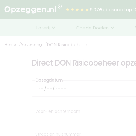
★★★★★
9.07
Gebaseerd op 10
Loterij
Goede Doelen
DON Risicobeheer
Home
Verzekering
Direct DON Risicobeheer op
Opzegdatum
Voor- en achternaam
Straat en huisnummer