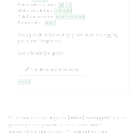
Postcode + plaats:
zip
city
Geboortedatum:
birthdate
Telefoonnummer:
phone-number
E-mailadres:
email
Graag zie ik de bevestiging van deze opzegging
per e-mail tegemoet.
Met vriendelijke groet,
edit
Handtekening toevoegen
name
Wil je een verzekering van
[name] opzeggen
? Vul de
gevraagde gegevens in en de brief wordt
automatisch aangepast. Download de brief,