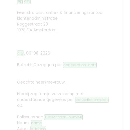
zip
city
Feenstra assurantie- & financieringskantoor
klantenadministratie
Reggestraat 28
1078 DA Amsterdam
,
06-08-2026
city
Betreft: Opzeggen
per
cancellation-date
Geachte heer/mevrouw,
Hierbij zeg ik mijn verzekering met
onderstaande gegevens per
cancellation-date
op.
Polisnummer:
subscription-number
Naam:
name
Adres:
address