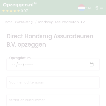
login
menu
- NL
★★★★★
9.07
Hondsrug Assuradeuren B.V.
Home
Verzekering
Direct Hondsrug Assuradeuren
B.V. opzeggen
Opzegdatum
Voor- en achternaam
Straat en huisnummer