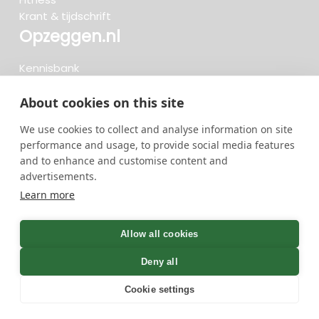
Krant & tijdschrift
Opzeggen.nl
Kennisbank
FAQ
Beoordelingen
About cookies on this site
Blog
We use cookies to collect and analyse information on site
Meteen opzeggen
performance and usage, to provide social media features
and to enhance and customise content and
advertisements.
Zoeken..
Learn more
719 opzeggingen afgelopen 30 dagen - 3.666.347
group
Allow all cookies
opzeggingen in totaal
Deny all
Cookie settings
GreenOnline BV Gebruiksvoorwaarden