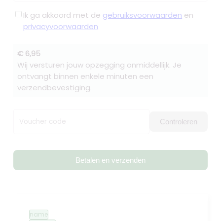
Ik ga akkoord met de
gebruiksvoorwaarden
en
privacyvoorwaarden
€ 6,95
Wij versturen jouw opzegging onmiddellijk. Je
ontvangt binnen enkele minuten een
verzendbevestiging.
Voucher code
Controleren
Betalen en verzenden
name