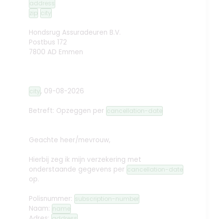
address
zip
city
Hondsrug Assuradeuren B.V.
Postbus 172
7800 AD Emmen
,
09-08-2026
city
Betreft: Opzeggen
per
cancellation-date
Geachte heer/mevrouw,
Hierbij zeg ik mijn verzekering met
onderstaande gegevens per
cancellation-date
op.
Polisnummer:
subscription-number
Naam:
name
Adres:
address