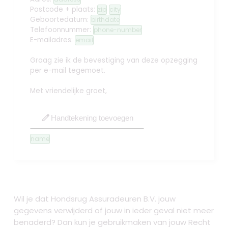
Postcode + plaats:
zip
city
Geboortedatum:
birthdate
Telefoonnummer:
phone-number
E-mailadres:
email
Graag zie ik de bevestiging van deze opzegging
per e-mail tegemoet.
Met vriendelijke groet,
edit
Handtekening toevoegen
name
Wil je dat Hondsrug Assuradeuren B.V. jouw
gegevens verwijderd of jouw in ieder geval niet meer
benaderd? Dan kun je gebruikmaken van jouw Recht