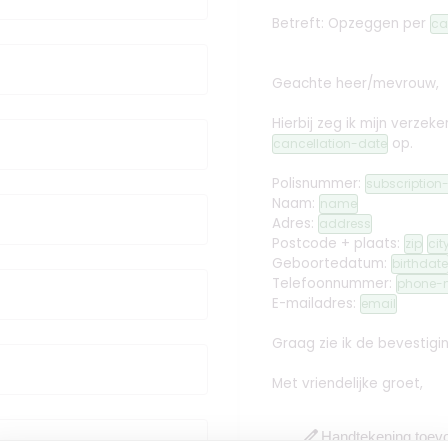
Betreft: Opzeggen
per
ca
Geachte heer/mevrouw,
Hierbij zeg ik mijn verz
op.
cancellation-date
Polisnummer:
subscriptio
Naam:
name
Adres:
address
Postcode + plaats:
zip
cit
Geboortedatum:
birthdate
Telefoonnummer:
phone-
E-mailadres:
email
Graag zie ik de bevestig
Met vriendelijke groet,
edit
Handtekening toev