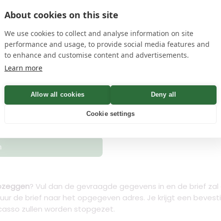
About cookies on this site
name
en
privacyvoorwaarden
We use cookies to collect and analyse information on site
performance and usage, to provide social media features and
to enhance and customise content and advertisements.
 Bevestiging binnen Minuten
Learn more
Allow all cookies
Deny all
Controleren
Cookie settings
n
opzeggen
? Vul dan de gevraagde gegevens in en de brief z
tuur de brief naar het opgegeven adres. Je krijgt een beves
casso zullen worden stopgezet.