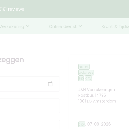
181 reviews
Verzekering
Online dienst
Krant & Tijds
pzeggen
name
address
zip
city
J&H Verzekeringen
Postbus 14795
1001 LG Amsterdam
,
07-08-2026
city