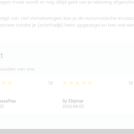
gen, maar wordt er nog altijd geld van je rekening afgeschre
krijgt van J&H Verzekeringen, kan je de automatische incasso
bestaan totdat je (schriftelijk) hebt opgezegd en hier ook e
t
 houden van ons
★★★
★★★★★
10
10
assefras
Sy Ebijmar
05
2026-08-03