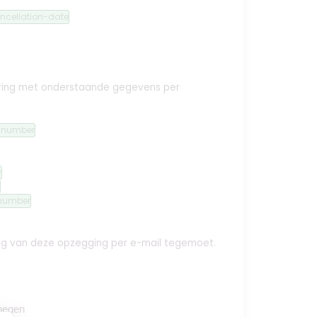
ncellation-date
ekering met onderstaande gegevens per
n-number
y
number
ing van deze opzegging per e-mail tegemoet.
oegen