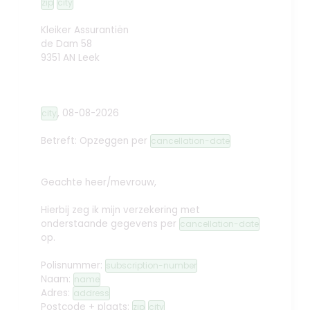
zip
city
Kleiker Assurantiën
de Dam 58
9351 AN Leek
,
08-08-2026
city
Betreft: Opzeggen
per
cancellation-date
Geachte heer/mevrouw,
Hierbij zeg ik mijn verzekering met
onderstaande gegevens per
cancellation-date
op.
Polisnummer:
subscription-number
Naam:
name
Adres:
address
Postcode + plaats:
zip
city