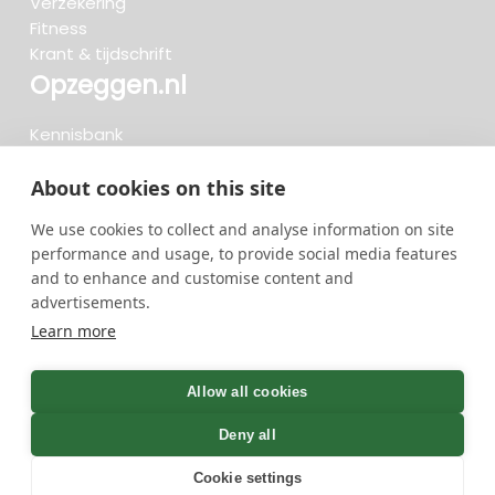
Verzekering
Fitness
Krant & tijdschrift
Opzeggen.nl
Kennisbank
FAQ
Beoordelingen
About cookies on this site
Blog
We use cookies to collect and analyse information on site
Meteen opzeggen
performance and usage, to provide social media features
and to enhance and customise content and
advertisements.
Zoeken..
Learn more
722 opzeggingen afgelopen 30 dagen - 3.666.127
group
Allow all cookies
opzeggingen in totaal
Deny all
Cookie settings
GreenOnline BV Gebruiksvoorwaarden