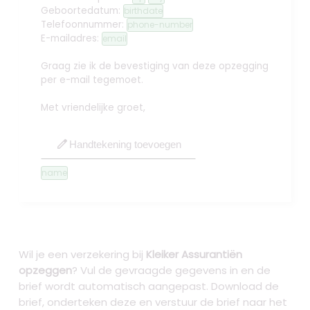
Geboortedatum:
birthdate
Telefoonnummer:
phone-number
E-mailadres:
email
Graag zie ik de bevestiging van deze opzegging
per e-mail tegemoet.
Met vriendelijke groet,
edit
Handtekening toevoegen
name
Wil je een verzekering bij
Kleiker Assurantiën
opzeggen
? Vul de gevraagde gegevens in en de
brief wordt automatisch aangepast. Download de
brief, onderteken deze en verstuur de brief naar het