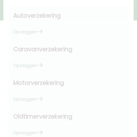
Autoverzekering
arrow_forward
Opzeggen
Caravanverzekering
arrow_forward
Opzeggen
Motorverzekering
arrow_forward
Opzeggen
Oldtimerverzekering
arrow_forward
Opzeggen