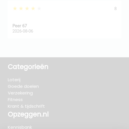
★★★★★
8
Peer 67
A
2026-08-06
2
Categorieën
Loterij
Goede doelen
Verzekering
Fitness
Krant & tijdschrift
Opzeggen.nl
Kennisbank