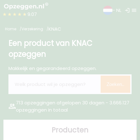
login
menu
- NL
★★★★★
9.07
KNAC
Home
Verzekering
Een product van KNAC
opzeggen
Makkelijk en gegarandeerd opzeggen.
Zoeken..
713 opzeggingen afgelopen 30 dagen - 3.666.127
group
opzeggingen in totaal
Producten