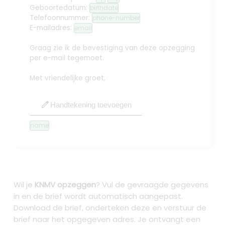
Geboortedatum:
birthdate
Telefoonnummer:
phone-number
E-mailadres:
email
Graag zie ik de bevestiging van deze opzegging
per e-mail tegemoet.
Met vriendelijke groet,
edit
Handtekening toevoegen
name
Wil je
KNMV opzeggen
? Vul de gevraagde gegevens
in en de brief wordt automatisch aangepast.
Download de brief, onderteken deze en verstuur de
brief naar het opgegeven adres. Je ontvangt een