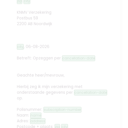
zip
city
KNMV Verzekering
Postbus 59
2200 AB Noordwijk
,
06-08-2026
city
Betreft: Opzeggen
per
cancellation-date
Geachte heer/mevrouw,
Hierbij zeg ik mijn verzekering met
onderstaande gegevens per
cancellation-date
op.
Polisnummer:
subscription-number
Naam:
name
Adres:
address
Postcode + plaats:
zip
city