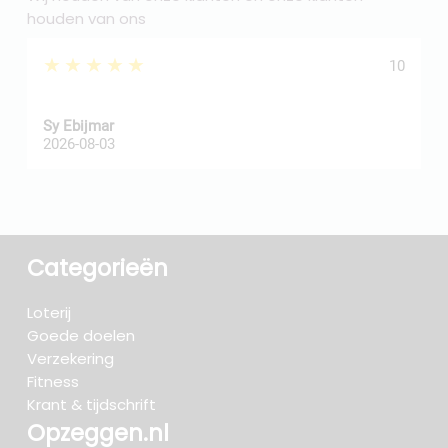
houden van ons
★★★★★
10
Sy Ebijmar
d
2026-08-03
2
Categorieën
Loterij
Goede doelen
Verzekering
Fitness
Krant & tijdschrift
Opzeggen.nl