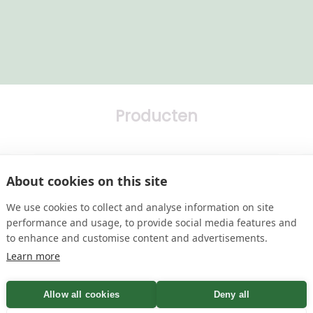
Producten
Stadskanaal
About cookies on this site
We use cookies to collect and analyse information on site
arrow_forward
Opzeggen
performance and usage, to provide social media features and
to enhance and customise content and advertisements.
Learn more
en
? Vul de gevraagde gegevens in en de brief wordt automa
et opgegeven adres. Je ontvangt een bevestiging van Kral 
Allow all cookies
Deny all
pgezet.