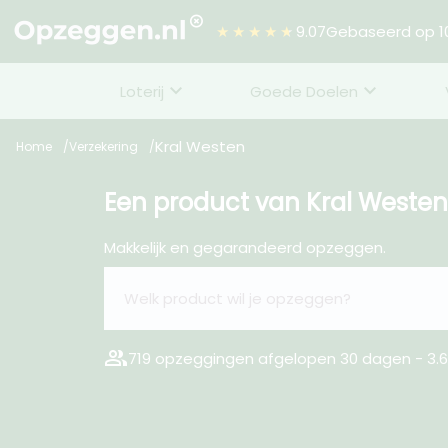
★★★★★
9.07
Gebaseerd op 10
Loterij
Goede Doelen
Kral Westen
Home
Verzekering
Een product van Kral Weste
Makkelijk en gegarandeerd opzeggen.
group
719 opzeggingen afgelopen 30 dagen - 3.6