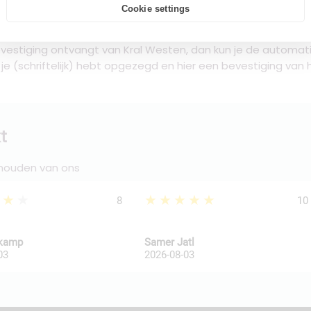
Cookie settings
l Westen altijd per maand opzegbaar. Hou bij het schriftelijk 
vestiging ontvangt van Kral Westen, dan kun je de automati
t je (schriftelijk) hebt opgezegd en hier een bevestiging va
t
 houden van ons
★★★
★★★★★
8
10
kkamp
Samer Jatl
03
2026-08-03