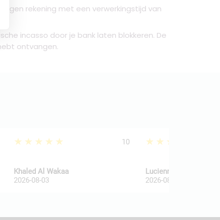
opzeggen rekening met een verwerkingstijd van
sche incasso door je bank laten blokkeren. De
n hebt ontvangen.
★★★★★
★★★★★
10
Khaled Al Wakaa
Lucienne Van De Haar
2026-08-03
2026-08-03