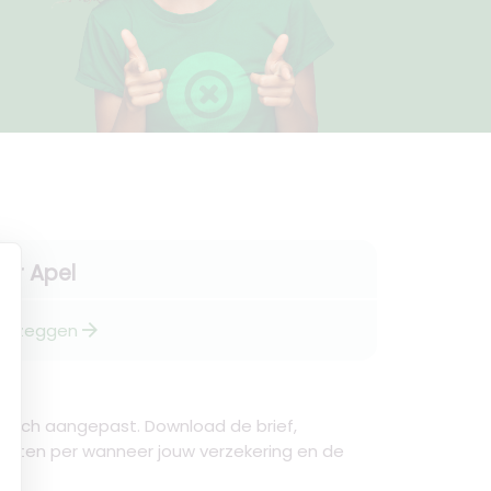
Ter Apel
arrow_forward
Opzeggen
tisch aangepast. Download de brief,
Westen per wanneer jouw verzekering en de