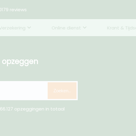
179 reviews
Verzekering
Online dienst
Krant & Tijds
n opzeggen
Zoeken..
66.127 opzeggingen in totaal