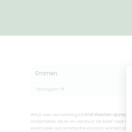
Emmen
arrow_forward
Opzeggen
Wil je een verzekering bij
Kral Westen opzegg
onderteken deze en verstuur de brief naar h
eventuele automatische incasso worden sto