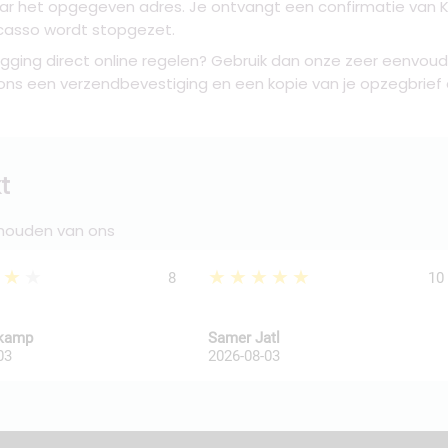
naar het opgegeven adres. Je ontvangt een confirmatie van
casso wordt stopgezet.
zegging direct online regelen? Gebruik dan onze zeer eenvoud
ns een verzendbevestiging en een kopie van je opzegbrief d.m
t
 houden van ons
★★★
★★★★★
8
10
kkamp
Samer Jatl
03
2026-08-03