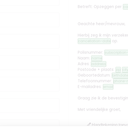
Betreft: Opzeggen
per
ca
Geachte heer/mevrouw,
Hierbij zeg ik mijn verz
op.
cancellation-date
Polisnummer:
subscriptio
Naam:
name
Adres:
address
Postcode + plaats:
zip
cit
Geboortedatum:
birthdate
Telefoonnummer:
phone-
E-mailadres:
email
Graag zie ik de bevestig
Met vriendelijke groet,
edit
Handtekening toev