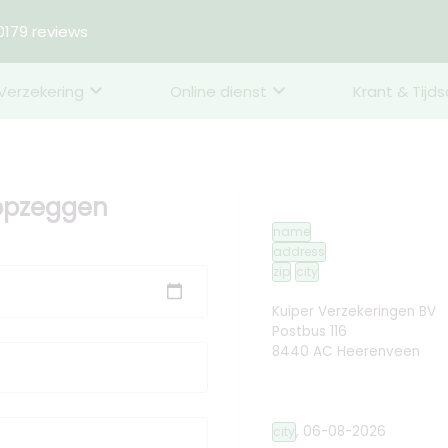
179 reviews
Verzekering
Online dienst
Krant & Tijds
 opzeggen
name
address
zip
city
Kuiper Verzekeringen BV
Postbus 116
8440 AC Heerenveen
,
06-08-2026
city