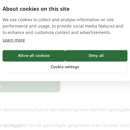
About cookies on this site
name
en
privacyvoorwaarden
We use cookies to collect and analyse information on site
performance and usage, to provide social media features and
to enhance and customise content and advertisements.
 Bevestiging binnen Minuten
Learn more
Allow all cookies
Deny all
Controleren
Cookie settings
n
r Assuradeuren, hou er dan rekening mee dat het opzeggen v
en opzeggen
? Vul de gevraagde gegevens in en de brief wo