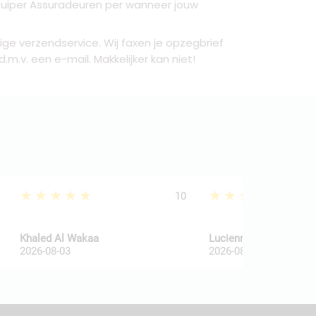
 Kuiper Assuradeuren per wanneer jouw
ige verzendservice. Wij faxen je opzegbrief
.v. een e-mail. Makkelijker kan niet!
★★★★★
★★★★★
10
Khaled Al Wakaa
Lucienne Van De Haar
2026-08-03
2026-08-03