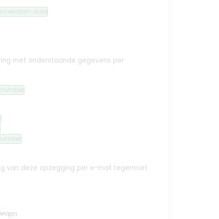
ncellation-date
ekering met onderstaande gegevens per
n-number
y
number
ing van deze opzegging per e-mail tegemoet.
oegen