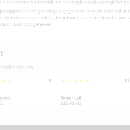
een verzendconfirmatie en een kopie van je opzegbrief per e
opzeggen
? Vul de gevraagde gegevens in en de brief zal 
naar het opgegeven adres. Je ontvangt een confirmatie van
ncasso wordt opgeheven.
t
 houden van ons
★★★
★★★★★
8
10
kkamp
Samer Jatl
03
2026-08-03