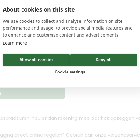
edit
Handtekening toev
About cookies on this site
en
privacyvoorwaarden
name
We use cookies to collect and analyse information on site
performance and usage, to provide social media features and
to enhance and customise content and advertisements.
 Bevestiging binnen Minuten
Learn more
Allow all cookies
Deny all
Controleren
Cookie settings
n
ssuradeuren, hou er dan rekening mee dat het opzeggen van
zegging direct online regelen? Gebruik dan onze verzendservi