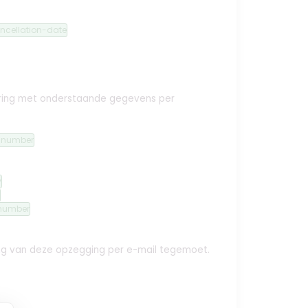
ncellation-date
ekering met onderstaande gegevens per
n-number
y
number
ing van deze opzegging per e-mail tegemoet.