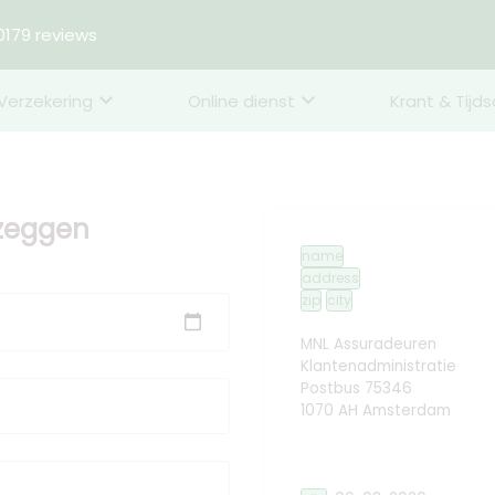
179 reviews
Verzekering
Online dienst
Krant & Tijds
pzeggen
name
address
zip
city
MNL Assuradeuren
Klantenadministratie
Postbus 75346
1070 AH Amsterdam