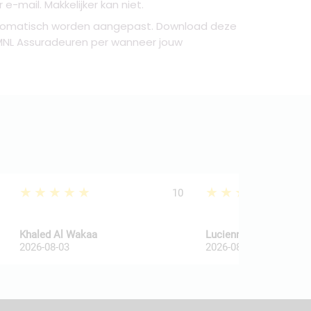
-mail. Makkelijker kan niet.
automatisch worden aangepast. Download deze
 MNL Assuradeuren per wanneer jouw
★★★★★
★★★★★
10
Khaled Al Wakaa
Lucienne Van De Haar
2026-08-03
2026-08-03