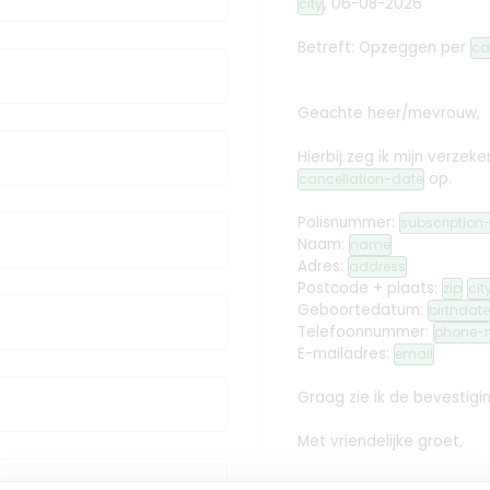
,
06-08-2026
city
Betreft: Opzeggen
per
ca
Geachte heer/mevrouw,
Hierbij zeg ik mijn verz
op.
cancellation-date
Polisnummer:
subscriptio
Naam:
name
Adres:
address
Postcode + plaats:
zip
cit
Geboortedatum:
birthdate
Telefoonnummer:
phone-
E-mailadres:
email
Graag zie ik de bevestig
Met vriendelijke groet,