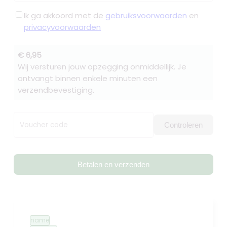
Ik ga akkoord met de
gebruiksvoorwaarden
en
privacyvoorwaarden
€ 6,95
Wij versturen jouw opzegging onmiddellijk. Je
ontvangt binnen enkele minuten een
verzendbevestiging.
Voucher code
Controleren
Betalen en verzenden
name