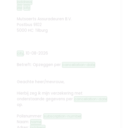
address
zip
city
Mutsaerts Assuradeuren B.V.
Postbus 9102
5000 HC Tilburg
,
10-08-2026
city
Betreft: Opzeggen
per
cancellation-date
Geachte heer/mevrouw,
Hierbij zeg ik mijn verzekering met
onderstaande gegevens per
cancellation-date
op.
Polisnummer:
subscription-number
Naam:
name
Adres:
address