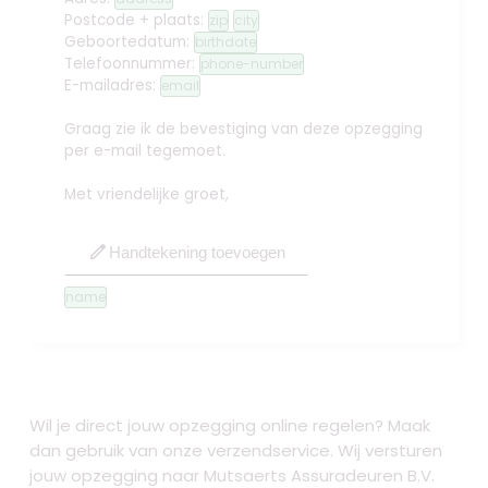
Postcode + plaats:
zip
city
Geboortedatum:
birthdate
Telefoonnummer:
phone-number
E-mailadres:
email
Graag zie ik de bevestiging van deze opzegging
per e-mail tegemoet.
Met vriendelijke groet,
edit
Handtekening toevoegen
name
Wil je direct jouw opzegging online regelen? Maak
dan gebruik van onze verzendservice. Wij versturen
jouw opzegging naar Mutsaerts Assuradeuren B.V.