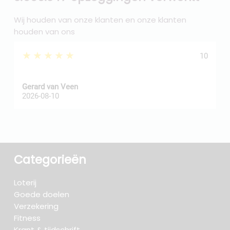
Wij houden van onze klanten en onze klanten
houden van ons
★★★★★
10
Gerard van Veen
A
2026-08-10
2
Categorieën
Loterij
Goede doelen
Verzekering
Fitness
Krant & tijdschrift