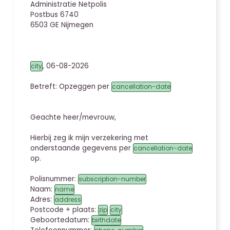
Administratie Netpolis
Postbus 6740
6503 GE Nijmegen
,
06-08-2026
city
Betreft: Opzeggen
per
cancellation-date
Geachte heer/mevrouw,
Hierbij zeg ik mijn verzekering met
onderstaande gegevens per
cancellation-date
op.
Polisnummer:
subscription-number
Naam:
name
Adres:
address
Postcode + plaats:
zip
city
Geboortedatum:
birthdate