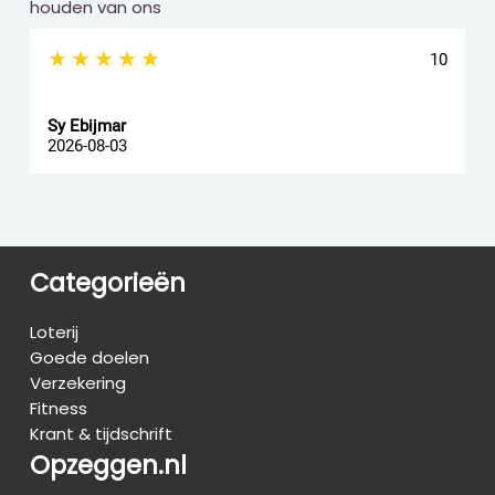
houden van ons
★★★★★
10
Sy Ebijmar
d
2026-08-03
2
Categorieën
Loterij
Goede doelen
Verzekering
Fitness
Krant & tijdschrift
Opzeggen.nl