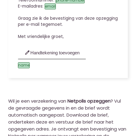
Telefoonnummer:
phone-number
E-mailadres:
email
Graag zie ik de bevestiging van deze opzegging
per e-mail tegemoet.
Met vriendelijke groet,
edit
Handtekening toevoegen
name
Wil je een verzekering van
Netpolis opzeggen
? Vul
de gevraagde gegevens in en de brief wordt
automatisch aangepast. Download de brief,
onderteken deze en verstuur de brief naar het
opgegeven adres. Je ontvangt een bevestiging van
Netpolis per wanneer jouw verzekering en de