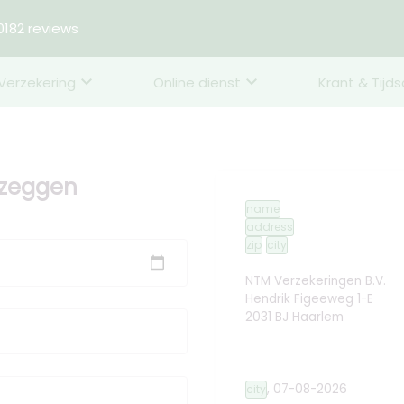
182 reviews
Verzekering
Online dienst
Krant & Tijds
pzeggen
name
address
zip
city
NTM Verzekeringen B.V.
Hendrik Figeeweg 1-E
2031 BJ Haarlem
,
07-08-2026
city