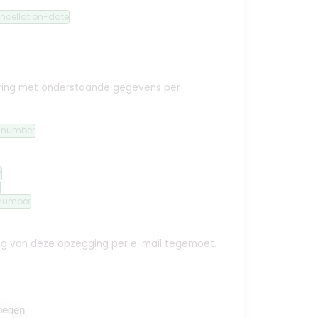
ncellation-date
ekering met onderstaande gegevens per
n-number
y
number
ing van deze opzegging per e-mail tegemoet.
oegen