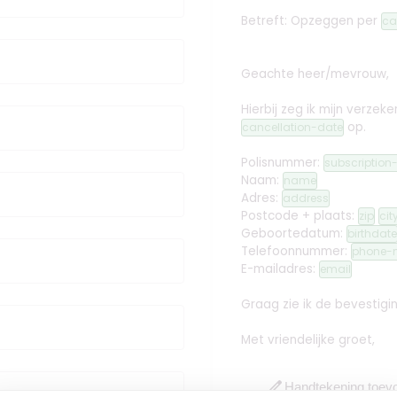
Betreft: Opzeggen
per
ca
Geachte heer/mevrouw,
Hierbij zeg ik mijn verz
op.
cancellation-date
Polisnummer:
subscriptio
Naam:
name
Adres:
address
Postcode + plaats:
zip
cit
Geboortedatum:
birthdate
Telefoonnummer:
phone-
E-mailadres:
email
Graag zie ik de bevestig
Met vriendelijke groet,
edit
Handtekening toev