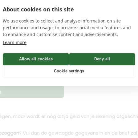
About cookies on this site
name
en
privacyvoorwaarden
We use cookies to collect and analyse information on site
performance and usage, to provide social media features and
to enhance and customise content and advertisements.
 Bevestiging binnen Minuten
Learn more
Allow all cookies
Deny all
Controleren
Cookie settings
n
gen, maar wordt er nog altijd geld van je rekening afgeschre
opzeggen
? Vul dan de gevraagde gegevens in en de brief z