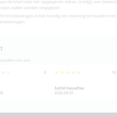
tuur de brief naar het opgegeven adres. Je krijgt een beves
casso zullen worden stopgezet.
M Verzekeringen, is het handig om rekening te houden met 
erzekeringen.
t
 houden van ons
★★★
★★★★★
8
10
Astrid Hassefras
06
2026-08-05