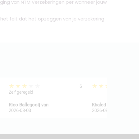
tiging van NTM Verzekeringen per wanneer jouw
het feit dat het opzeggen van je verzekering
★★★★★
★★★★★
6
Zelf geregeld
Rico Ballegooij van
Khaled Al Wakaa
2026-08-03
2026-08-03