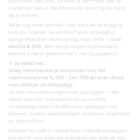
postadres van Ohra. Zo hoef je niet meer zelf te
zoeken en heb je alle informatie direct bij de hand
op je mobiel.
Wil je nog meer gemak? Laat Vera de opzegging
voor jou regelen. Ze verstuurt jouw opzegging
aangetekend en rechtsgeldig naar OHRA —
voor
slechts € 3,95
. Alles wordt netjes afgehandeld,
precies zoals je gewend bent van Opzeggen.nl.
💬
Zo werkt het:
Voeg Vera toe aan je contacten met het
telefoonnummer 📞 020 - 244 7618 en start direct
met chatten via WhatsApp
.
Je kunt Vera alles vragen over opzeggen — niet
alleen over het stopzetten van jouw Ohra
verzekering, maar ook alles over opzeggen van
loterijen, andere verzekeringen, donaties, dagbladen
en tijdschriften.
Probeer het zelf en ervaar hoe makkelijk opzeggen
kan zijn! En nog even benadrukken; het gebruik van