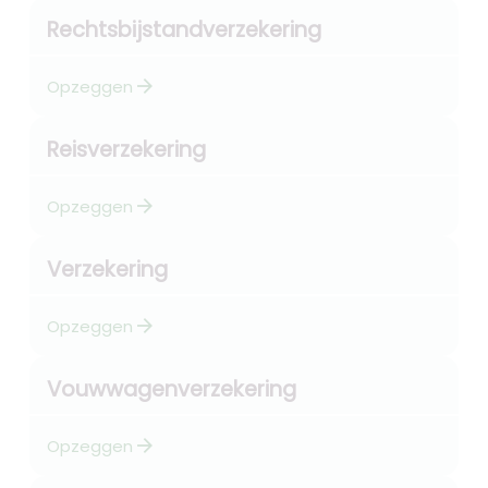
Rechtsbijstandverzekering
arrow_forward
Opzeggen
Reisverzekering
arrow_forward
Opzeggen
Verzekering
arrow_forward
Opzeggen
Vouwwagenverzekering
arrow_forward
Opzeggen