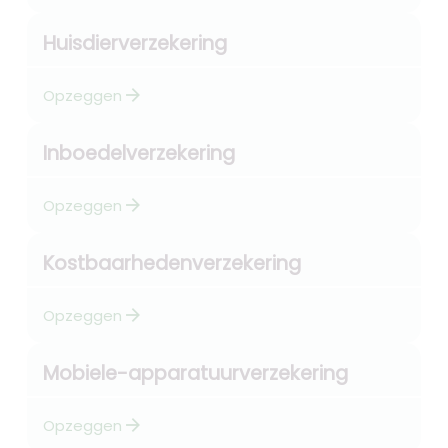
Huisdierverzekering
arrow_forward
Opzeggen
Inboedelverzekering
arrow_forward
Opzeggen
Kostbaarhedenverzekering
arrow_forward
Opzeggen
Mobiele-apparatuurverzekering
arrow_forward
Opzeggen