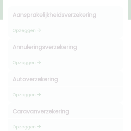
Aansprakelijkheidsverzekering
arrow_forward
Opzeggen
Annuleringsverzekering
arrow_forward
Opzeggen
Autoverzekering
arrow_forward
Opzeggen
Caravanverzekering
arrow_forward
Opzeggen