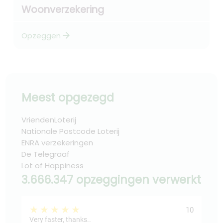
Woonverzekering
arrow_forward
Opzeggen
Meest opgezegd
VriendenLoterij
Nationale Postcode Loterij
ENRA verzekeringen
De Telegraaf
Lot of Happiness
3.666.347 opzeggingen verwerkt
★★★★★
★
10
Very faster, thanks..
ja h