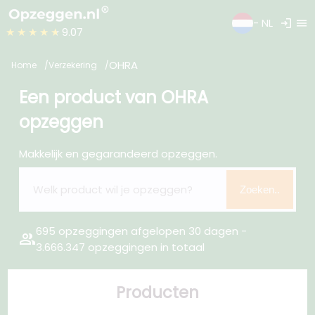
login
menu
- NL
★★★★★
9.07
OHRA
Home
Verzekering
Een product van OHRA
opzeggen
Makkelijk en gegarandeerd opzeggen.
Zoeken..
695 opzeggingen afgelopen 30 dagen -
group
3.666.347 opzeggingen in totaal
Producten