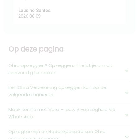
Laudino Santos
Hen
2026-08-09
202
Op deze pagina
Ohra opzeggen? Opzeggen.nl helpt je om dit
arrow_downward_alt
eenvoudig te maken
Een Ohra Verzekering opzeggen kan op de
arrow_downward_alt
volgende manieren
Maak kennis met Vera – jouw AI-opzeghulp via
arrow_downward_alt
WhatsApp
Opzegtermijn en Bedenkperiode van Ohra
arrow_downward_alt
schadeverzekeringen