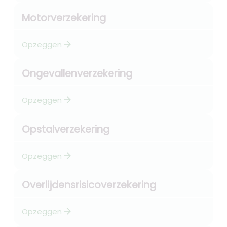
Motorverzekering
arrow_forward
Opzeggen
Ongevallenverzekering
arrow_forward
Opzeggen
Opstalverzekering
arrow_forward
Opzeggen
Overlijdensrisicoverzekering
arrow_forward
Opzeggen