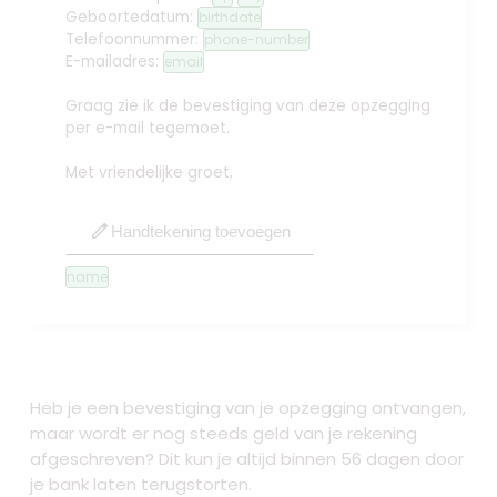
Geboortedatum:
birthdate
Telefoonnummer:
phone-number
E-mailadres:
email
Graag zie ik de bevestiging van deze opzegging
per e-mail tegemoet.
Met vriendelijke groet,
edit
Handtekening toevoegen
name
Heb je een bevestiging van je opzegging ontvangen,
maar wordt er nog steeds geld van je rekening
afgeschreven? Dit kun je altijd binnen 56 dagen door
je bank laten terugstorten.