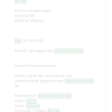
zip
city
Peters Verzekeringen
Postbus 106
6600 AC Wijchen
,
06-08-2026
city
Betreft: Opzeggen
per
cancellation-date
Geachte heer/mevrouw,
Hierbij zeg ik mijn verzekering met
onderstaande gegevens per
cancellation-date
op.
Polisnummer:
subscription-number
Naam:
name
Adres:
address
Postcode + plaats:
zip
city