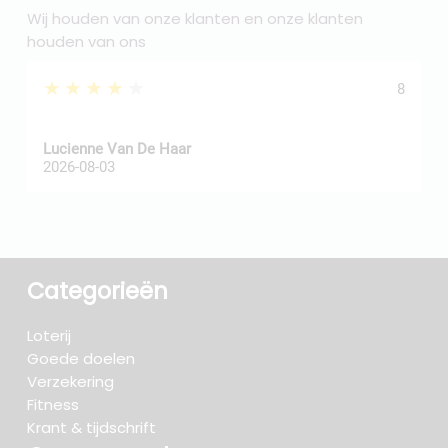
Wij houden van onze klanten en onze klanten
houden van ons
★★★★★
8
Z
Lucienne Van De Haar
R
2026-08-03
2
Categorieën
Loterij
Goede doelen
Verzekering
Fitness
Krant & tijdschrift