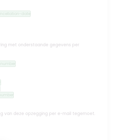
ncellation-date
ekering met onderstaande gegevens per
n-number
y
number
ing van deze opzegging per e-mail tegemoet.