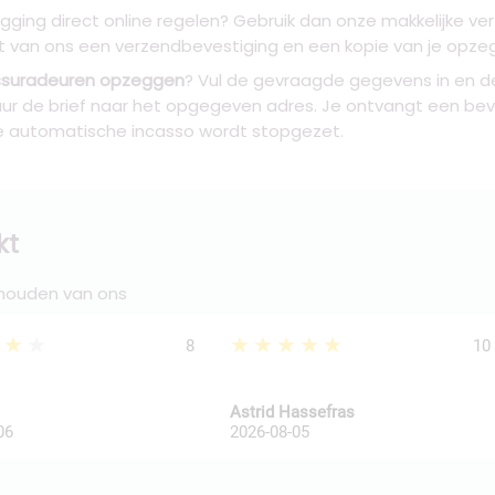
egging direct online regelen? Gebruik dan onze makkelijke ve
 van ons een verzendbevestiging en een kopie van je opzegbri
Assuradeuren opzeggen
? Vul de gevraagde gegevens in en d
ur de brief naar het opgegeven adres. Je ontvangt een bev
e automatische incasso wordt stopgezet.
kt
 houden van ons
★★★
★★★★★
8
10
Astrid Hassefras
06
2026-08-05