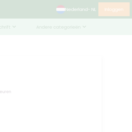
Nederland
- NL
Inloggen
chrift
Andere categorieën
deuren