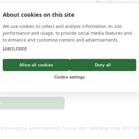
edit
Handtekening toev
About cookies on this site
name
en
privacyvoorwaarden
We use cookies to collect and analyse information on site
performance and usage, to provide social media features and
to enhance and customise content and advertisements.
Learn more
 Bevestiging binnen Minuten
Allow all cookies
Deny all
Cookie settings
Controleren
n
e Insurance Assuradeuren, hou er dan rekening mee dat het