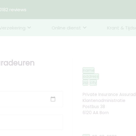
182 reviews
Verzekering
Online dienst
Krant & Tijds
suradeuren
name
address
zip
city
Private Insurance Assura
Klantenadministratie
Postbus 38
6120 AA Born