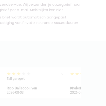
rzendservice. Wij verzenden je opzegbrief naar
ef per e-mail. Makkelijker kan niet.
e brief wordt automatisch aangepast.
estiging van Private Insurance Assuradeuren
★★★★★
★★★★★
6
Zelf geregeld
Rico Ballegooij van
Khaled Al Wakaa
2026-08-03
2026-08-03