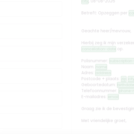
,
08-08-2026
city
Betreft: Opzeggen
per
ca
Geachte heer/mevrouw,
Hierbij zeg ik mijn verz
op.
cancellation-date
Polisnummer:
subscriptio
Naam:
name
Adres:
address
Postcode + plaats:
zip
cit
Geboortedatum:
birthdate
Telefoonnummer:
phone-
E-mailadres:
email
Graag zie ik de bevestig
Met vriendelijke groet,