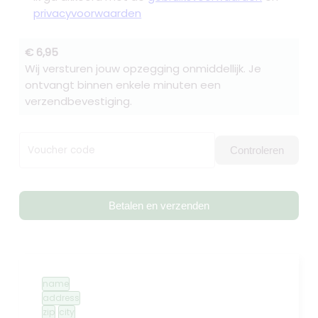
privacyvoorwaarden
€ 6,95
Wij versturen jouw opzegging onmiddellijk. Je
ontvangt binnen enkele minuten een
verzendbevestiging.
Voucher code
Controleren
Betalen en verzenden
name
address
zip
city