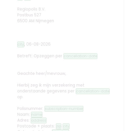
Regiopolis B.V.
Postbus 527
6500 AM Nijmegen
,
06-08-2026
city
Betreft: Opzeggen
per
cancellation-date
Geachte heer/mevrouw,
Hierbij zeg ik mijn verzekering met
onderstaande gegevens per
cancellation-date
op.
Polisnummer:
subscription-number
Naam:
name
Adres:
address
Postcode + plaats:
zip
city