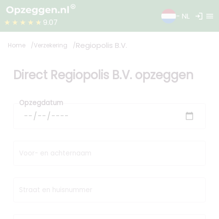
login
menu
- NL
★★★★★
9.07
Regiopolis B.V.
Home
Verzekering
Direct Regiopolis B.V. opzeggen
Opzegdatum
Voor- en achternaam
Straat en huisnummer