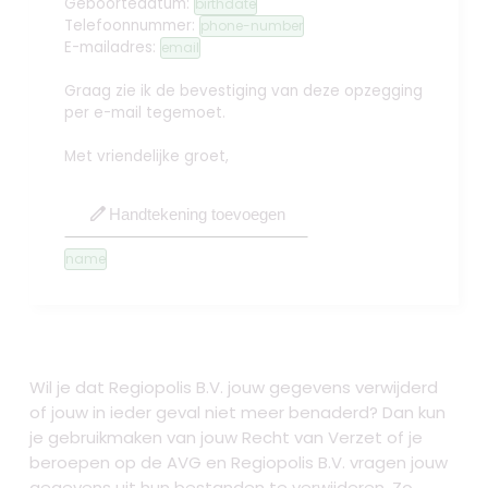
Geboortedatum:
birthdate
Telefoonnummer:
phone-number
E-mailadres:
email
Graag zie ik de bevestiging van deze opzegging
per e-mail tegemoet.
Met vriendelijke groet,
edit
Handtekening toevoegen
name
Wil je dat Regiopolis B.V. jouw gegevens verwijderd
of jouw in ieder geval niet meer benaderd? Dan kun
je gebruikmaken van jouw Recht van Verzet of je
beroepen op de AVG en Regiopolis B.V. vragen jouw
gegevens uit hun bestanden te verwijderen. Zo