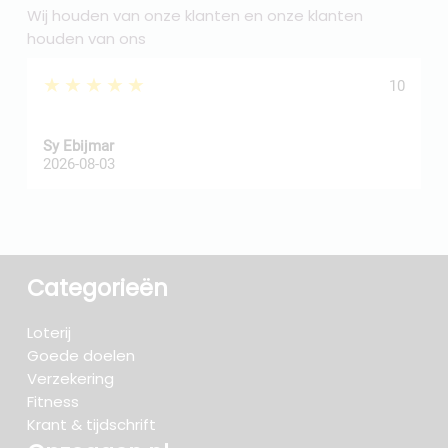
Wij houden van onze klanten en onze klanten
houden van ons
★★★★★
10
Sy Ebijmar
d
2026-08-03
2
Categorieën
Loterij
Goede doelen
Verzekering
Fitness
Krant & tijdschrift