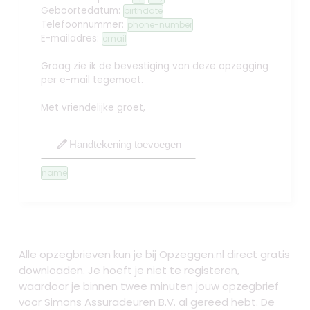
Geboortedatum:
birthdate
Telefoonnummer:
phone-number
E-mailadres:
email
Graag zie ik de bevestiging van deze opzegging
per e-mail tegemoet.
Met vriendelijke groet,
edit
Handtekening toevoegen
name
Alle opzegbrieven kun je bij Opzeggen.nl direct gratis
downloaden. Je hoeft je niet te registeren,
waardoor je binnen twee minuten jouw opzegbrief
voor Simons Assuradeuren B.V. al gereed hebt. De