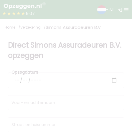
login
menu
- NL
★★★★★
9.07
Simons Assuradeuren B.V.
Home
Verzekering
Direct Simons Assuradeuren B.V.
opzeggen
Opzegdatum
Voor- en achternaam
Straat en huisnummer