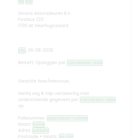
zip
city
Simons Assuradeuren B.V.
Postbus 223
1700 AE Heerhugowaard
,
06-08-2026
city
Betreft: Opzeggen
per
cancellation-date
Geachte heer/mevrouw,
Hierbij zeg ik mijn verzekering met
onderstaande gegevens per
cancellation-date
op.
Polisnummer:
subscription-number
Naam:
name
Adres:
address
Postcode + plaats:
zip
city