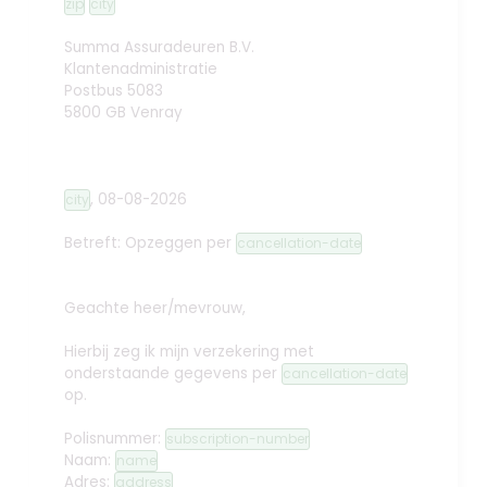
zip
city
Summa Assuradeuren B.V.
Klantenadministratie
Postbus 5083
5800 GB Venray
,
08-08-2026
city
Betreft: Opzeggen
per
cancellation-date
Geachte heer/mevrouw,
Hierbij zeg ik mijn verzekering met
onderstaande gegevens per
cancellation-date
op.
Polisnummer:
subscription-number
Naam:
name
Adres:
address