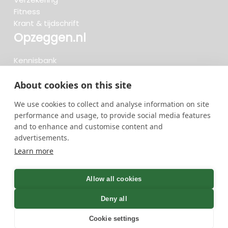
Fitness
Krant & tijdschrift
Opzeggen.nl
Kennisbank
FAQ
Beoordelingen
About cookies on this site
Blog
We use cookies to collect and analyse information on site
Meteen opzeggen
performance and usage, to provide social media features
and to enhance and customise content and
advertisements.
Zoeken..
Learn more
722 opzeggingen afgelopen 30 dagen - 3.666.127
group
Allow all cookies
opzeggingen in totaal
Deny all
Cookie settings
GreenOnline BV Gebruiksvoorwaarden