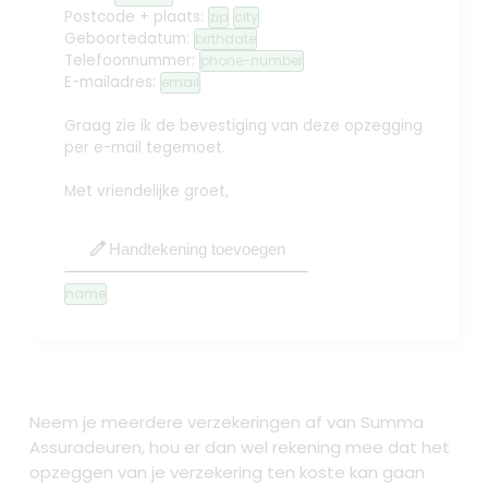
Postcode + plaats:
zip
city
Geboortedatum:
birthdate
Telefoonnummer:
phone-number
E-mailadres:
email
Graag zie ik de bevestiging van deze opzegging
per e-mail tegemoet.
Met vriendelijke groet,
edit
Handtekening toevoegen
name
Neem je meerdere verzekeringen af van Summa
Assuradeuren, hou er dan wel rekening mee dat het
opzeggen van je verzekering ten koste kan gaan