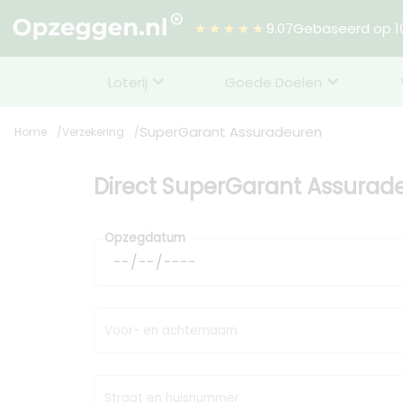
★★★★★
9.07
Gebaseerd op 10
Loterij
Goede Doelen
SuperGarant Assuradeuren
Home
Verzekering
Direct SuperGarant Assura
Opzegdatum
Voor- en achternaam
Straat en huisnummer