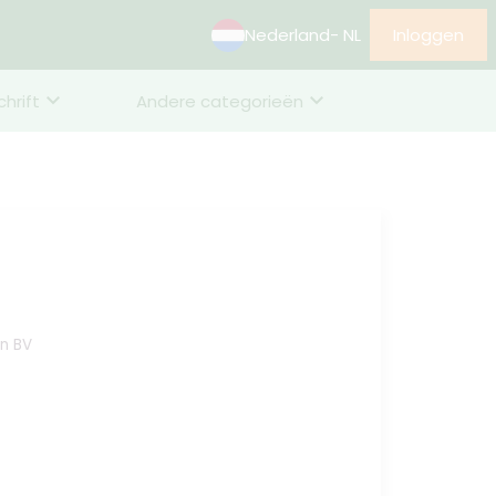
Nederland
- NL
Inloggen
chrift
Andere categorieën
n BV