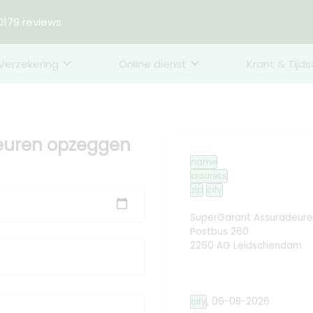
179 reviews
Verzekering
Online dienst
Krant & Tijds
deuren opzeggen
name
address
zip
city
SuperGarant Assuradeure
Postbus 260
2260 AG Leidschendam
,
06-08-2026
city