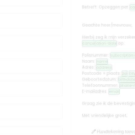
Betreft: Opzeggen
per
ca
Geachte heer/mevrouw,
Hierbij zeg ik mijn verz
op.
cancellation-date
Polisnummer:
subscriptio
Naam:
name
Adres:
address
Postcode + plaats:
zip
cit
Geboortedatum:
birthdate
Telefoonnummer:
phone-
E-mailadres:
email
Graag zie ik de bevestig
Met vriendelijke groet,
edit
Handtekening toev