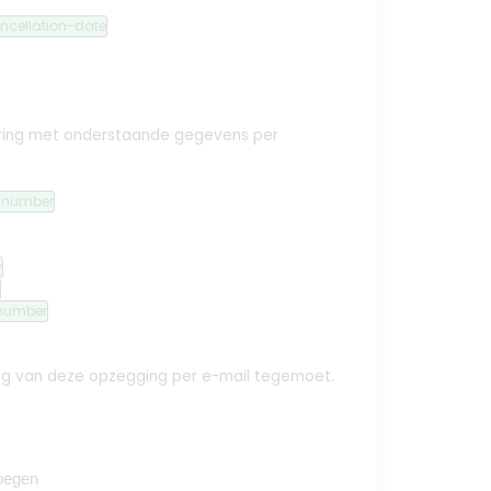
ncellation-date
ekering met onderstaande gegevens per
n-number
y
number
ing van deze opzegging per e-mail tegemoet.
oegen