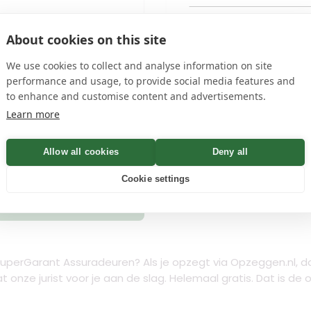
name
en
privacyvoorwaarden
About cookies on this site
We use cookies to collect and analyse information on site
performance and usage, to provide social media features and
 Bevestiging binnen Minuten
to enhance and customise content and advertisements.
Learn more
Allow all cookies
Controleren
Deny all
Cookie settings
n
SuperGarant Assuradeuren
? Als je opzegt via Opzeggen.nl, da
t onze jurist voor je aan de slag. Helemaal gratis. Dat is d