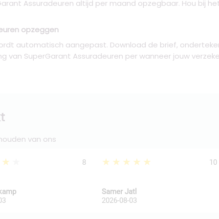
erGarant Assuradeuren altijd per maand opzegbaar. Hou bij he
euren opzeggen
ordt automatisch aangepast. Download de brief, onderteken
ng van SuperGarant Assuradeuren per wanneer jouw verzeke
t
 houden van ons
★★★
★★★★★
8
10
kkamp
Samer Jatl
03
2026-08-03