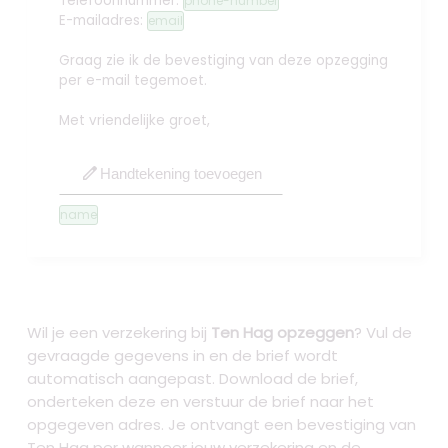
Telefoonnummer:
phone-number
E-mailadres:
email
Graag zie ik de bevestiging van deze opzegging
per e-mail tegemoet.
Met vriendelijke groet,
edit
Handtekening toevoegen
name
Wil je een verzekering bij
Ten Hag opzeggen
? Vul de
gevraagde gegevens in en de brief wordt
automatisch aangepast. Download de brief,
onderteken deze en verstuur de brief naar het
opgegeven adres. Je ontvangt een bevestiging van
Ten Hag per wanneer jouw verzekering en de