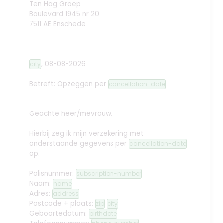
Ten Hag Groep
Boulevard 1945 nr 20
7511 AE Enschede
,
08-08-2026
city
Betreft: Opzeggen
per
cancellation-date
Geachte heer/mevrouw,
Hierbij zeg ik mijn verzekering met
onderstaande gegevens per
cancellation-date
op.
Polisnummer:
subscription-number
Naam:
name
Adres:
address
Postcode + plaats:
zip
city
Geboortedatum:
birthdate