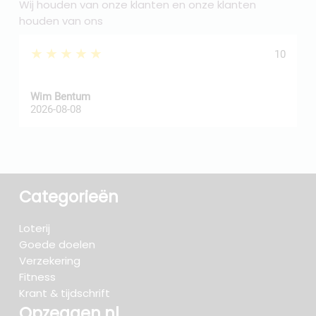
Wij houden van onze klanten en onze klanten
houden van ons
★★★★★
10
Wim Bentum
f
2026-08-08
2
Categorieën
Loterij
Goede doelen
Verzekering
Fitness
Krant & tijdschrift
Opzeggen.nl