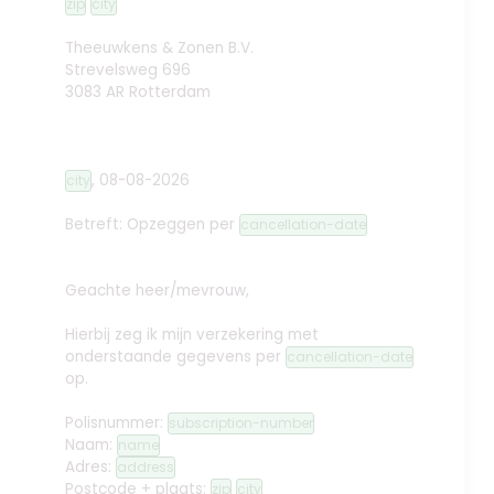
zip
city
Theeuwkens & Zonen B.V.
Strevelsweg 696
3083 AR Rotterdam
,
08-08-2026
city
Betreft: Opzeggen
per
cancellation-date
Geachte heer/mevrouw,
Hierbij zeg ik mijn verzekering met
onderstaande gegevens per
cancellation-date
op.
Polisnummer:
subscription-number
Naam:
name
Adres:
address
Postcode + plaats:
zip
city