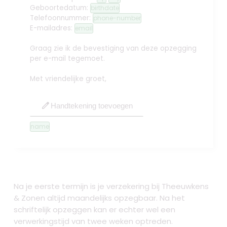
Geboortedatum:
birthdate
Telefoonnummer:
phone-number
E-mailadres:
email
Graag zie ik de bevestiging van deze opzegging
per e-mail tegemoet.
Met vriendelijke groet,
edit
Handtekening toevoegen
name
Na je eerste termijn is je verzekering bij Theeuwkens
& Zonen altijd maandelijks opzegbaar. Na het
schriftelijk opzeggen kan er echter wel een
verwerkingstijd van twee weken optreden.