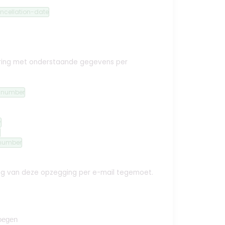
ncellation-date
ekering met onderstaande gegevens per
n-number
y
number
ing van deze opzegging per e-mail tegemoet.
oegen