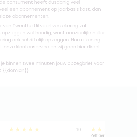
lde consument heeft dusdanig veel
eveel een abonnement op jaarbasis kost, dan
tteloze abonnementen.
 van Twenthe Uitvaartverzekering zal
 opzeggen wel handig, want aanzienlijk sneller
kering ook schriftelijk opzeggen. Hou rekening
nze klantenservice en wij gaan hier direct
or je binnen twee minuten jouw opzegbrief voor
kt {{domian}}
★★★★★
★★★★★
10
Zelf geregeld