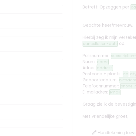
Betreft: Opzeggen
per
ca
Geachte heer/mevrouw,
Hierbij zeg ik mijn verz
op.
cancellation-date
Polisnummer:
subscriptio
Naam:
name
Adres:
address
Postcode + plaats:
zip
cit
Geboortedatum:
birthdate
Telefoonnummer:
phone-
E-mailadres:
email
Graag zie ik de bevestig
Met vriendelijke groet,
edit
Handtekening toev