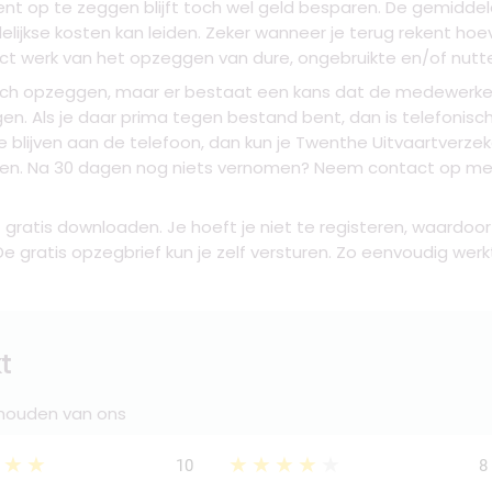
op te zeggen blijft toch wel geld besparen. De gemidde
lijkse kosten kan leiden. Zeker wanneer je terug rekent ho
ect werk van het opzeggen van dure, ongebruikte en/of nu
isch opzeggen, maar er bestaat een kans dat de medewerker
en. Als je daar prima tegen bestand bent, dan is telefonisch
sie blijven aan de telefoon, dan kun je Twenthe Uitvaartverze
en. Na 30 dagen nog niets vernomen? Neem contact op met o
ct gratis downloaden. Je hoeft je niet te registeren, waardo
e gratis opzegbrief kun je zelf versturen. Zo eenvoudig wer
t
 houden van ons
★★★
★★★★★
10
8