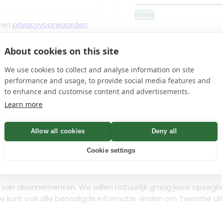
name
en
privacyvoorwaarden
About cookies on this site
e ontvangt binnen enkele
We use cookies to collect and analyse information on site
performance and usage, to provide social media features and
to enhance and customise content and advertisements.
Learn more
Controleren
Allow all cookies
Deny all
n
Cookie settings
van abonnementen. We willen natuurlijk graag jouw opzegbri
. Je kunt ook alle benodigde informatie vinden om Twenthe 