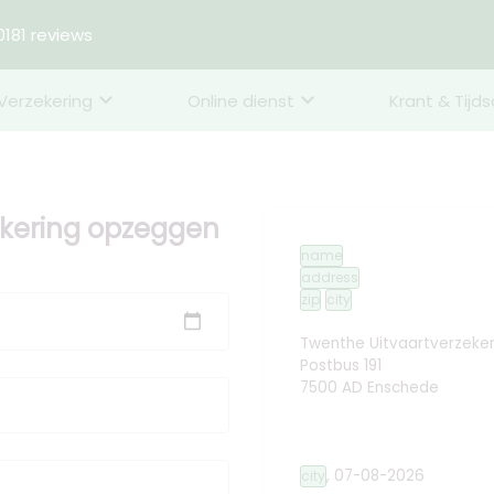
181 reviews
Verzekering
Online dienst
Krant & Tijds
ekering opzeggen
name
address
zip
city
Twenthe Uitvaartverzeker
Postbus 191
7500 AD Enschede
,
07-08-2026
city