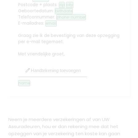
Postcode + plaats:
zip
city
Geboortedatum:
birthdate
Telefoonnummer:
phone-number
E-mailadres:
email
Graag zie ik de bevestiging van deze opzegging
per e-mail tegemoet.
Met vriendelijke groet,
edit
Handtekening toevoegen
name
Neem je meerdere verzekeringen af van UW
Assuradeuren, hou er dan rekening mee dat het
opzeggen van je verzekering ten koste kan gaan