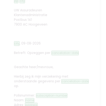
zip
city
UW Assuradeuren
Klantenadministratie
Postbus 141
7900 AC Hoogeveen
,
09-08-2026
city
Betreft: Opzeggen
per
cancellation-date
Geachte heer/mevrouw,
Hierbij zeg ik mijn verzekering met
onderstaande gegevens per
cancellation-date
op.
Polisnummer:
subscription-number
Naam:
name
Adres:
address