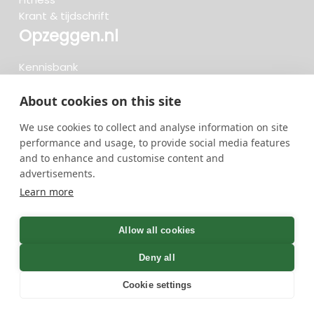
Krant & tijdschrift
Opzeggen.nl
Kennisbank
FAQ
Beoordelingen
About cookies on this site
Blog
We use cookies to collect and analyse information on site
Meteen opzeggen
performance and usage, to provide social media features
and to enhance and customise content and
advertisements.
Zoeken..
Learn more
719 opzeggingen afgelopen 30 dagen - 3.666.347
group
Allow all cookies
opzeggingen in totaal
Deny all
Cookie settings
GreenOnline BV Gebruiksvoorwaarden