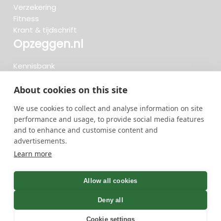
Verzekering
Fitness
Krant & tijdschrift
Opzeggen.nl
Kennisbank
FAQ
Beoordelingen
About cookies on this site
Blog
We use cookies to collect and analyse information on site
Meteen opzeggen
performance and usage, to provide social media features
and to enhance and customise content and
advertisements.
Zoeken..
Learn more
722 opzeggingen afgelopen 30 dagen - 3.666.127
group
Allow all cookies
opzeggingen in totaal
Deny all
Cookie settings