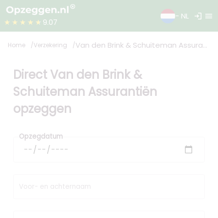
login
menu
- NL
★★★★★
9.07
Van den Brink & Schuiteman Assurantiën
Home
Verzekering
Direct Van den Brink &
Schuiteman Assurantiën
opzeggen
Opzegdatum
Voor- en achternaam