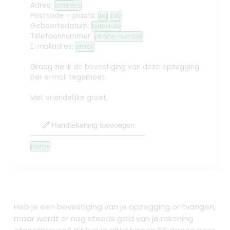
Adres:
address
Postcode + plaats:
zip
city
Geboortedatum:
birthdate
Telefoonnummer:
phone-number
E-mailadres:
email
Graag zie ik de bevestiging van deze opzegging
per e-mail tegemoet.
Met vriendelijke groet,
edit
Handtekening toevoegen
name
Heb je een bevestiging van je opzegging ontvangen,
maar wordt er nog steeds geld van je rekening