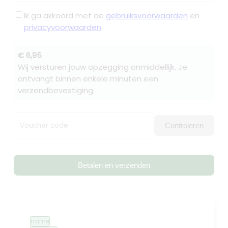
Ik ga akkoord met de
gebruiksvoorwaarden
en
privacyvoorwaarden
€ 6,95
Wij versturen jouw opzegging onmiddellijk. Je
ontvangt binnen enkele minuten een
verzendbevestiging.
Voucher code
Controleren
Betalen en verzenden
name