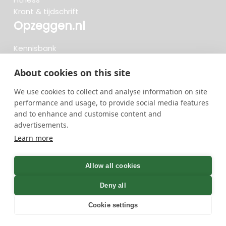
Krant & tijdschrift
Opzeggen.nl
Kennisbank
FAQ
Beoordelingen
About cookies on this site
Blog
We use cookies to collect and analyse information on site
Meteen opzeggen
performance and usage, to provide social media features
and to enhance and customise content and
advertisements.
Zoeken..
Learn more
719 opzeggingen afgelopen 30 dagen - 3.666.347
group
Allow all cookies
opzeggingen in totaal
Deny all
Cookie settings
GreenOnline BV Gebruiksvoorwaarden