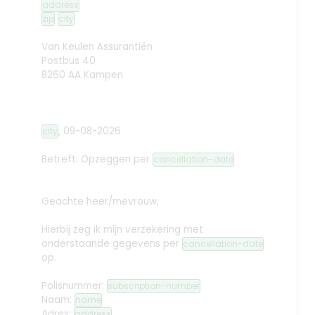
address
zip
city
Van Keulen Assurantiën
Postbus 40
8260 AA Kampen
,
09-08-2026
city
Betreft: Opzeggen
per
cancellation-date
Geachte heer/mevrouw,
Hierbij zeg ik mijn verzekering met
onderstaande gegevens per
cancellation-date
op.
Polisnummer:
subscription-number
Naam:
name
Adres:
address