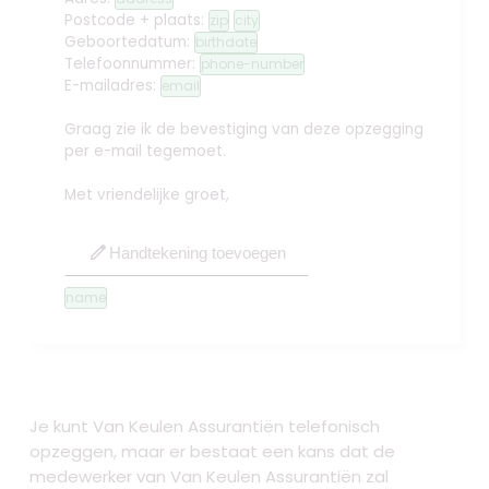
Postcode + plaats:
zip
city
Geboortedatum:
birthdate
Telefoonnummer:
phone-number
E-mailadres:
email
Graag zie ik de bevestiging van deze opzegging
per e-mail tegemoet.
Met vriendelijke groet,
edit
Handtekening toevoegen
name
Je kunt Van Keulen Assurantiën telefonisch
opzeggen, maar er bestaat een kans dat de
medewerker van Van Keulen Assurantiën zal