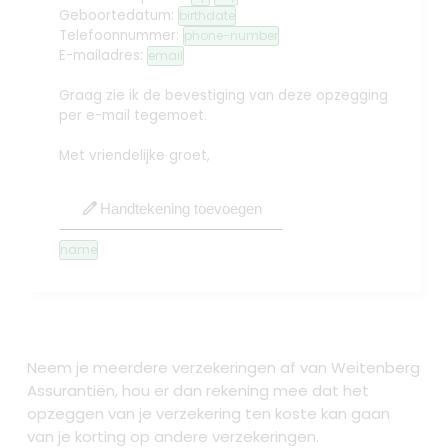
Geboortedatum:
birthdate
Telefoonnummer:
phone-number
E-mailadres:
email
Graag zie ik de bevestiging van deze opzegging
per e-mail tegemoet.
Met vriendelijke groet,
edit
Handtekening toevoegen
name
Neem je meerdere verzekeringen af van Weitenberg
Assurantiën, hou er dan rekening mee dat het
opzeggen van je verzekering ten koste kan gaan
van je korting op andere verzekeringen.