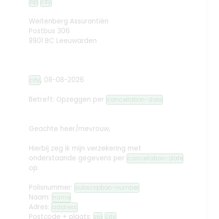
zip
city
Weitenberg Assurantiën
Postbus 306
8901 BC Leeuwarden
,
08-08-2026
city
Betreft: Opzeggen
per
cancellation-date
Geachte heer/mevrouw,
Hierbij zeg ik mijn verzekering met
onderstaande gegevens per
cancellation-date
op.
Polisnummer:
subscription-number
Naam:
name
Adres:
address
Postcode + plaats:
zip
city