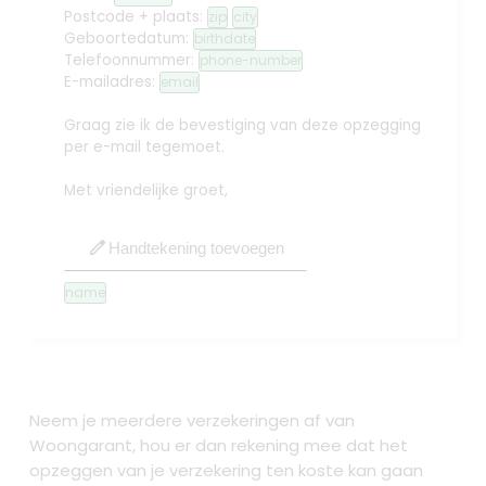
Postcode + plaats:
zip
city
Geboortedatum:
birthdate
Telefoonnummer:
phone-number
E-mailadres:
email
Graag zie ik de bevestiging van deze opzegging
per e-mail tegemoet.
Met vriendelijke groet,
edit
Handtekening toevoegen
name
Neem je meerdere verzekeringen af van
Woongarant, hou er dan rekening mee dat het
opzeggen van je verzekering ten koste kan gaan