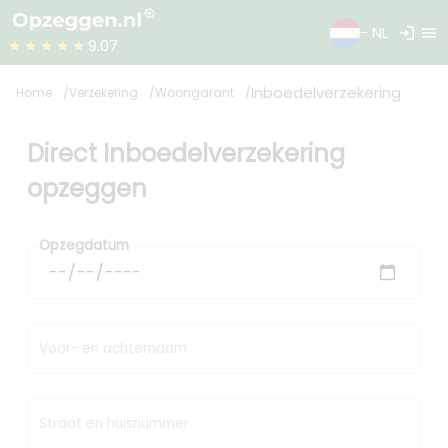
login
menu
- NL
★★★★★
9.07
Inboedelverzekering
Home
Verzekering
Woongarant
Direct Inboedelverzekering
opzeggen
Opzegdatum
Voor- en achternaam
Straat en huisnummer