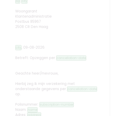
zip
city
Woongarant
Klantenadministratie
Postbus 85967
2508 CR Den Haag
,
09-08-2026
city
Betreft: Opzeggen
per
cancellation-date
Geachte heer/mevrouw,
Hierbij zeg ik mijn verzekering met
onderstaande gegevens per
cancellation-date
op.
Polisnummer:
subscription-number
Naam:
name
Adres:
address