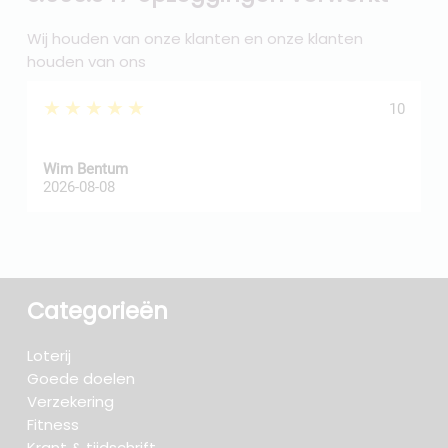
Wij houden van onze klanten en onze klanten
houden van ons
★★★★★
10
Wim Bentum
f
2026-08-08
2
Categorieën
Loterij
Goede doelen
Verzekering
Fitness
Krant & tijdschrift