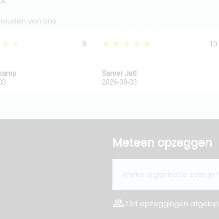
 houden van ons
★★★
★★★★★
8
10
kkamp
Samer Jatl
03
2026-08-03
Meteen opzeggen
group
734 opzeggingen afgelope