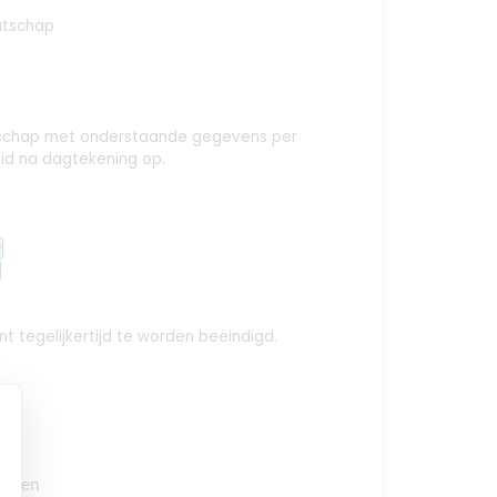
atschap
aatschap met onderstaande gegevens per
id na dagtekening op.
y
t tegelijkertijd te worden beëindigd.
oegen