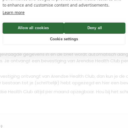
to enhance and customise content and advertisements.
name
Controleren
Learn more
Allow all cookies
Deny all
n
Cookie settings
 gevraagde gegevens in en de brief wordt automatisch aang
es. Je ontvangt een bevestiging van Arendse Health Club 
vestiging ontvangt van Arendse Health Club, dan kun je de 
ter bestaan tot je (schriftelijk) hebt opgezegd en hier een b
ndse Health Club altijd per maand opzegbaar. Hou bij het sch
t