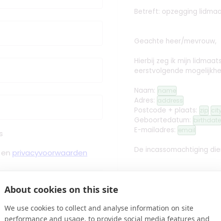
Betreft: opzegging lidma
Geachte heer/mevrouw,
Hierbij zeg ik mijn lidm
eerstvolgende mogelijkhe
Naam:
name
Adres:
address
Postcode + plaats:
zip
cit
Geboortedatum:
birthdate
E-mailadres:
email
s
De incassomachtiging dien
en
privacyvoorwaarden
About cookies on this site
Met vriendelijke groet,
 Bevestiging binnen Minuten
We use cookies to collect and analyse information on site
edit
Handtekening toev
performance and usage, to provide social media features and