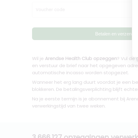
Voucher code
Betalen en verzende
Wil je
Arendse Health Club opzeggen
? Vul de
en verstuur de brief naar het opgegeven adr
automatische incasso worden stopgezet.
Wanneer het erg lang duurt voordat je een be
blokkeren. De betalingsverplichting blijft ech
Na je eerste termijn is je abonnement bij Are
verwerkingstijd van twee weken.
3.666.127 opzeggingen verwerk