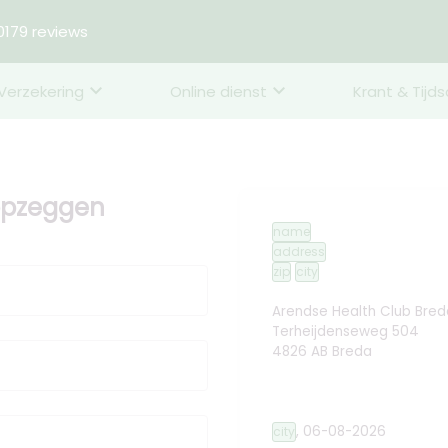
179 reviews
Verzekering
Online dienst
Krant & Tijds
 opzeggen
name
address
zip
city
Arendse Health Club Bred
Terheijdenseweg 504
4826 AB Breda
,
06-08-2026
city